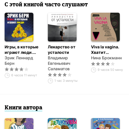
С этой книгой часто слушают
Игры, в которые
Лекарство от
Viva la vagina.
играют люди.
усталости
Хватит
Психология
Эрик Леннард
Владимир
замалчивать
Нина Брокманн
человеческих
Берн
Евгеньевич
скрытые
взаимоотношений
Саламатов
возможности
9 часов 50 минут
органа, который
6 часов 11 минут
не принято
1 час 3 минуты
называть
Книги автора