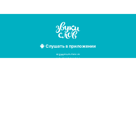
Слушать
в приложении
Лучшие
аудиокниги
на русском
языке
Условия использования
Политика конфиденциальности
Справочный центр
© 2019
Мы принимаем к оплате