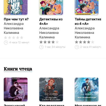
При чем тут я?
Детективы из
Тайны детективов
Александра
4«А»
из 4 «А»
Николаевна
Александра
Александра
Калинина
Николаевна
Николаевна
Калинина
Калинина
4 часа 12 минут
1 час 34 минуты
2 часа 41 минута
Книги чтеца
Эскиз нашей
Кто подставил
Моя снежная леди