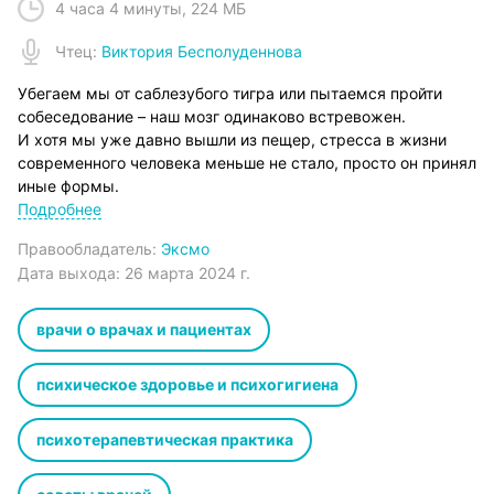
4 часа 4 минуты
,
224 МБ
Чтец
:
Виктория Бесполуденнова
Убегаем мы от саблезубого тигра или пытаемся пройти
собеседование – наш мозг одинаково встревожен.
И хотя мы уже давно вышли из пещер, стресса в жизни
современного человека меньше не стало, просто он принял
иные формы.
Вместе с героиней этой истории читатели узнают, что такое
Подробнее
тревожность, как жить с депрессией, биполярным
Правообладатель:
Эксмо
расстройством, СДВГ, почему возникают панические атаки
Дата выхода:
26 марта 2024 г.
и как со всем этим справляться.
Сопровождать героиню в этом путешествии будет
профессиональный психолог, который научит ее и всех
врачи о врачах и пациентах
читателей не закрываться от своих чувств, а примириться
с ними.
психическое здоровье и психогигиена
В этой книге Александра Калинина с помощью своего
альтер-эго откровенно и в то же время с юмором
психотерапевтическая практика
рассказывает о том, каково жить с тревожным
расстройством. Постепенно знакомясь с жизнью героини и
попадая в знакомые каждому человеку ситуации (такие