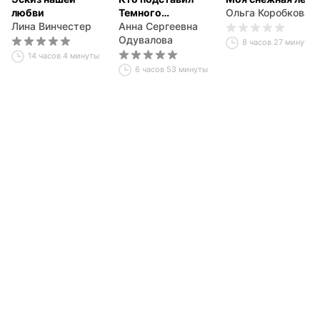
любви
Темного
Ольга Коробкова
Лина Винчестер
властелина?
Анна Сергеевна
Одувалова
8 часов 27 минут
14 часов 4 минуты
6 часов 53 минуты