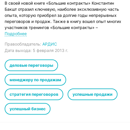
В своей новой книге «Большие контракты» Константин
Бакшт отразил ключевую, наиболее эксклюзивную часть
опыта, которую приобрел за долгие годы непрерывных
переговоров и продаж. Также в книгу вошел опыт многих
участников тренингов «Большие контракты» –
руководителей продаж, директоров и владельцев
Подробнее
различных бизнесов России и СНГ. Только самый отборный
Правообладатель:
АРДИС
опыт самых сильных переговорщиков-практиков – и
Дата выхода:
5 февраля 2013 г.
больше ничего!
Книга адресована всем, кто участвует в переговорах и
продажах любого уровня: от директоров компаний,
деловые переговоры
руководителей и собственников бизнеса (для которых она
будет ПОЛЕЗНЕЙШИМ ПРАКТИЧЕСКИМ РУКОВОДСТВОМ К
менеджеру по продажам
ДЕЙСТВИЮ) – до начинающих менеджеров по продажам
(пусть знают, куда им расти!).
стратегия переговоров
успешные продажи
•Спецтехнологии выхода на Клиентов
•Стратегия и тактика переговоров о цене
•«Отжим» Клиентов от конкурентов и защита своей
успешный бизнес
клиентской базы
•ДОЖИМ сделок. Финальная стадия переговоров