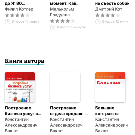
до Я: 80
момент. Как
не съесть собаку.
концепций,
Филип Котлер
незначительные
Малькольм
Создаем тексты,
Дмитрий Кот
которые должен
изменения
Гладуэлл
которые продают
знать каждый
приводят к
6 часов 10 минут
6 часов 12 минут
менеджер
глобальным
8 часов 2 минуты
переменам
Книги автора
Построение
Построение
Большие
бизнеса услуг с
отдела продаж: с
контракты
«нуля» до
Константин
«нуля» до
Константин
Константин
доминирования
Александрович
максимальных
Александрович
Александрович
на рынке
Бакшт
результатов
Бакшт
Бакшт