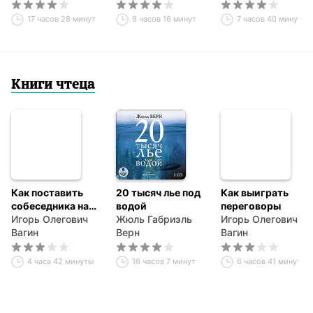
17 часов 28 минут
9 часов 16 минут
7 часов 40 минут
Книги чтеца
Как поставить
20 тысяч лье под
Как выиграть
собеседника на
водой
переговоры
место. Методы
Игорь Олегович
Жюль Габриэль
Игорь Олегович
словесной атаки
Вагин
Верн
Вагин
4 часа 42 минуты
16 часов 7 минут
6 часов 41 минута