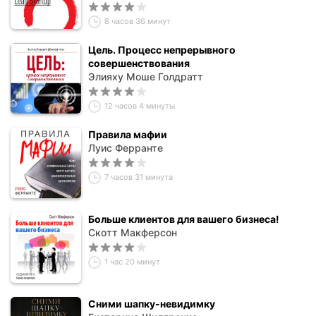
8 часов 36 минут
Цель. Процесс непрерывного
совершенствования
Элияху Моше Голдратт
12 часов 4 минуты
Правила мафии
Луис Ферранте
7 часов 31 минута
Больше клиентов для вашего бизнеса!
Скотт Макферсон
1 час 20 минут
Сними шапку-невидимку