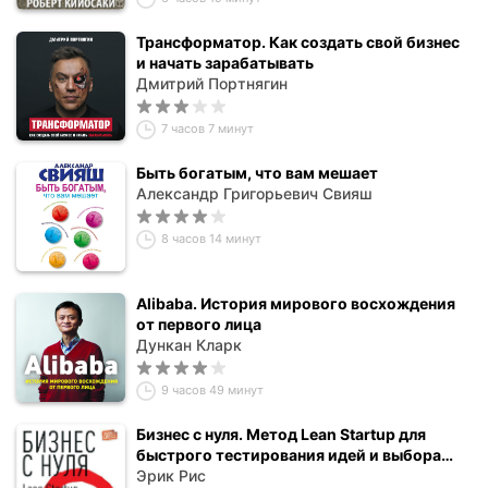
Трансформатор. Как создать свой бизнес
и начать зарабатывать
Дмитрий Портнягин
7 часов 7 минут
Быть богатым, что вам мешает
Александр Григорьевич Свияш
8 часов 14 минут
Alibaba. История мирового восхождения
от первого лица
Дункан Кларк
9 часов 49 минут
Бизнес с нуля. Метод Lean Startup для
быстрого тестирования идей и выбора
бизнес-модели
Эрик Рис