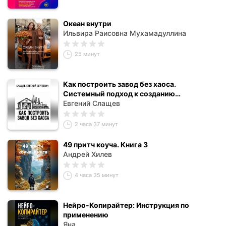
Океан внутри
Ильвира Раисовна Мухамадуллина
25 минут
Как построить завод без хаоса.
Системный подход к созданию
производства с нуля
Евгений Слащев
2 часа 37 минут
49 притч коуча. Книга 3
Андрей Хилев
4 часа 35 минут
Нейро-Копирайтер: Инструкция по
применению
Яна