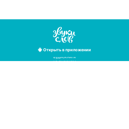
Открыть
в приложении
Лучшие
аудиокниги
на русском
языке
Условия использования
Политика конфиденциальности
Справочный центр
© 2019