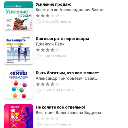
Усиление продаж
Константин Александрович Бакшт
6 часов 52 минуты
Как выиграть переговоры
Джейсон Барк
1 час 51 минута
Быть богатым, что вам мешает
Александр Григорьевич Свияш
10 часов 44 минуты
Не колите лоб отдельно!
Виктория Валентиновна Бедрина
5 часов 42 минуты