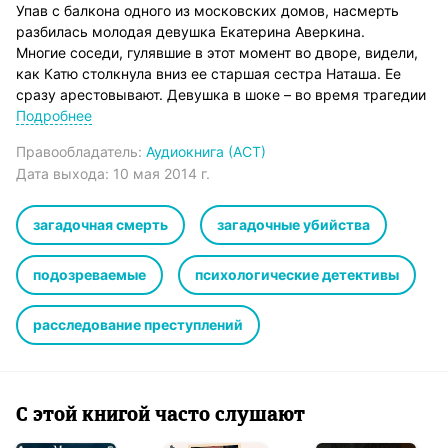
Упав с балкона одного из московских домов, насмерть
разбилась молодая девушка Екатерина Аверкина.
Многие соседи, гулявшие в этот момент во дворе, видели,
как Катю столкнула вниз ее старшая сестра Наташа. Ее
сразу арестовывают. Девушка в шоке – во время трагедии
она… гуляла по Москве со своим молодым человеком
Подробнее
Ленаром! Но доказать это невозможно – свидетельские
Правообладатель:
Аудиокнига (АСТ)
показания перечеркивают все доводы Наташи, и, кажется,
Дата выхода:
10 мая 2014 г.
ничто не в силах ей помочь.
Однако делом Аверкиной-старшей заинтересовались
адвокат Виталий Кирган и оперуполномоченный Антон
загадочная смерть
загадочные убийства
Сташис. В ходе расследования они обнаруживают
неожиданные факты, которые в конце концов приведут их
подозреваемые
психологические детективы
к ошеломляющей разгадке…
расследование преступлений
С этой книгой часто слушают