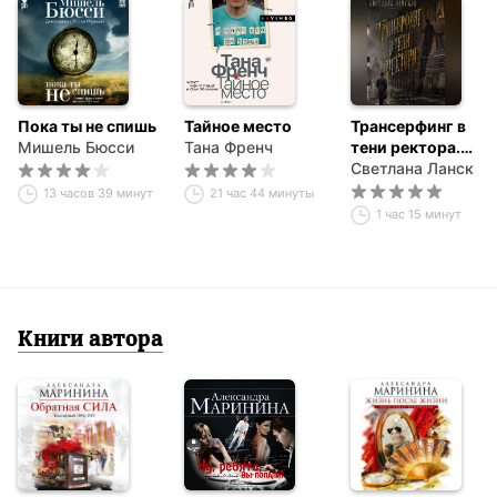
Пока ты не спишь
Тайное место
Трансерфинг в
Мишель Бюсси
Тана Френч
тени ректора.
Книга первая.
Светлана Ланская
13 часов 39 минут
21 час 44 минуты
1 час 15 минут
Книги автора