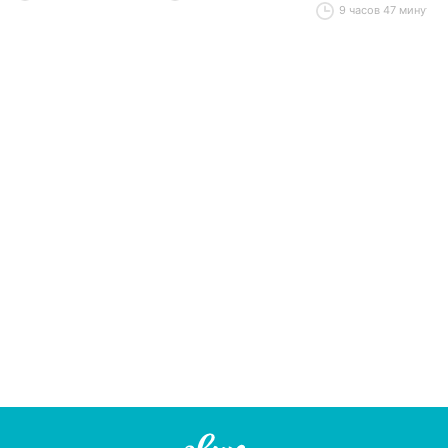
Антикнига для
9 часов 47 минут
умных