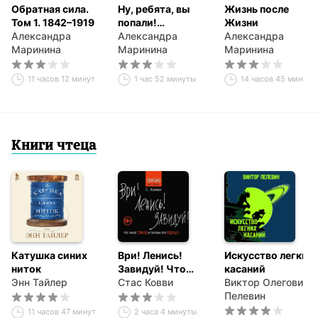
Обратная сила.
Ну, ребята, вы
Жизнь после
Том 1. 1842–1919
попали!
Жизни
Александра
(спектакль)
Александра
Александра
Маринина
Маринина
Маринина
11 часов 12 минут
1 час 52 минуты
14 часов 45 минут
Книги чтеца
Катушка синих
Ври! Ленись!
Искусство легких
ниток
Завидуй! Что
касаний
Энн Тайлер
такое плохо и
Стас Ковви
Виктор Олегович
почему это
Пелевин
хорошо.
11 часов 47 минут
2 часа 4 минуты