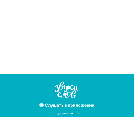
Слушать
в приложении
Лучшие
аудиокниги
на русском
языке