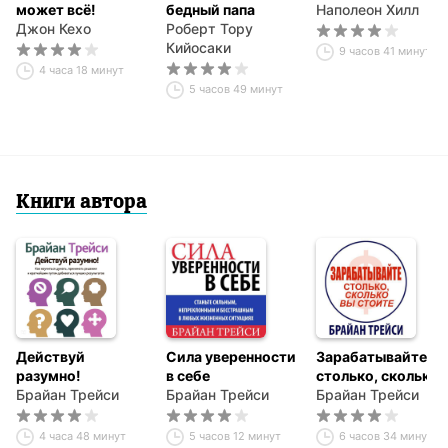
может всё!
бедный папа
Наполеон Хилл
Джон Кехо
Роберт Тору
Кийосаки
9 часов 41 минута
4 часа 18 минут
5 часов 49 минут
Книги автора
Действуй
Сила уверенности
Зарабатывайте
разумно!
в себе
столько, сколько
Брайан Трейси
Брайан Трейси
вы стоите
Брайан Трейси
4 часа 48 минут
5 часов 12 минут
6 часов 34 минуты