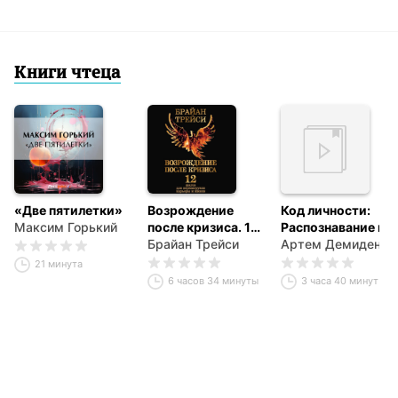
Книги чтеца
«Две пятилетки»
Возрождение
Код личности:
Максим Горький
после кризиса. 12
Распознавание и
шагов для
Брайан Трейси
изменение
Артем Демиденко
перезагрузки
паттернов
21 минута
карьеры и жизни
поведения
6 часов 34 минуты
3 часа 40 минут