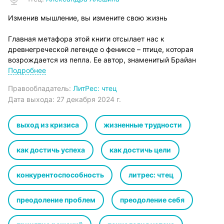
Изменив мышление, вы измените свою жизнь
Главная метафора этой книги отсылает нас к
древнегреческой легенде о фениксе – птице, которая
возрождается из пепла. Ее автор, знаменитый Брайан
Трейси, проводит параллели с ситуациями, в которых
Подробнее
сегодня оказываются многие из нас: низкая
Правообладатель:
ЛитРес: чтец
результативность, отсутствие успеха, повседневная
Дата выхода:
27 декабря 2024 г.
рутина.
В условиях пандемии люди и организации ищут пути
выход из кризиса
жизненные трудности
«возрождения из пепла», которые позволят им найти себя и
стать еще сильнее.
как достичь успеха
как достичь цели
Книга научит вас:
конкурентоспособность
литрес: чтец
– вырабатывать в себе стрессоустойчивость
преодоление проблем
преодоление себя
– находить более быстрые пути достижения целей