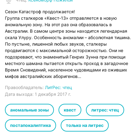
Сезон Катастроф продолжается!
Группа сталкеров «Квест-13» отправляется в новую
аномальную зону. На этот раз она образовалась в
Австралии. В самом центре зоны находится легендарная
скала Улуру. Особенность аномалии – абсолютная тишина.
По пустыне, лишенной любых звуков, сталкеры
продвигаются с максимальной осторожностью. Они не
подозревают, что знаменитый Генрих Зунна при помощи
местного шамана пытается открыть проход в загадочное
Время Сновидений, населенное чудовищами из оживших
мифов австралийских аборигенов…
Правообладатель:
ЛитРес: чтец
Дата выхода:
1 декабря 2017 г.
аномальные зоны
квест
литрес: чтец
постапокалиптика
только на литрес