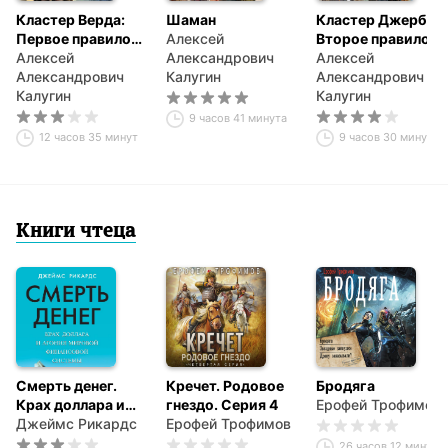
Кластер Верда:
Шаман
Кластер Джерба:
Первое правило
Алексей
Второе правило
крови
Алексей
Александрович
крови
Алексей
Александрович
Калугин
Александрович
Калугин
Калугин
9 часов 41 минута
12 часов 35 минут
9 часов 30 минут
Книги чтеца
Смерть денег.
Кречет. Родовое
Бродяга
Крах доллара и
гнездо. Серия 4
Ерофей Трофимов
агония мировой
Джеймс Рикардс
Ерофей Трофимов
финансовой
26 часов 12 минут