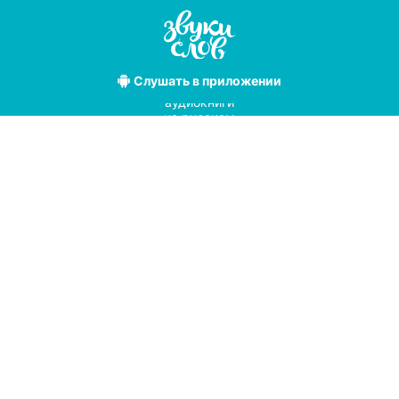
Слушать
в приложении
Лучшие
аудиокниги
на русском
языке
Условия использования
Политика конфиденциальности
Справочный центр
© 2019
Мы принимаем к оплате
с помощью
pay
online