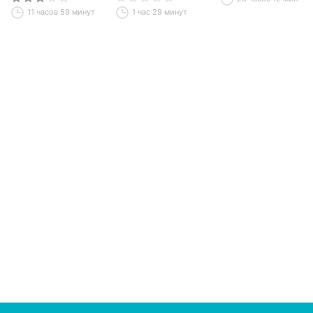
системы
11 часов 59 минут
1 час 29 минут