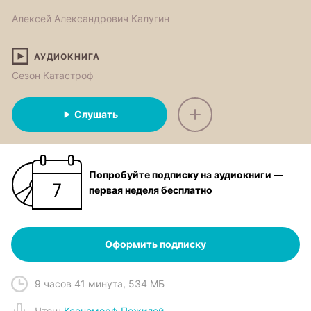
Алексей Александрович Калугин
АУДИОКНИГА
Сезон Катастроф
Слушать
Попробуйте подписку на аудиокниги —
первая неделя бесплатно
Оформить подписку
9 часов 41 минута
,
534 МБ
Чтец
:
Ксеноморф Пожилой