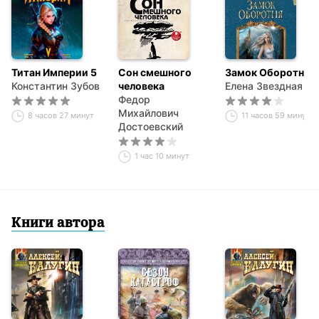
Титан Империи 5
Сон смешного
Замок Оборотня
Константин Зубов
человека
Елена Звездная
Федор
Михайлович
8 часов 27 минут
11 часов 59 минут
Достоевский
1 час 10 минут
Книги автора