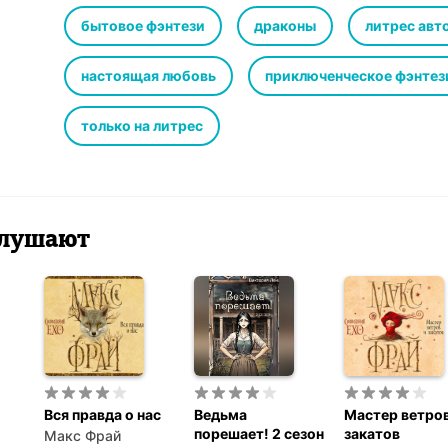
Очень эмоционально
ХЭ обязательный, но лишь тем, кто его реально заслуж
бытовое фэнтези
драконы
литрес авт
настоящая любовь
приключенческое фэнтез
только на литрес
 слушают
Вся правда о нас
Ведьма
Мастер ветров
порешает! 2 сезон
закатов
Макс Фрай