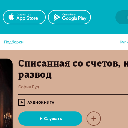
Подборки
Куп
Списанная со счетов,
развод
София Руд
АУДИОКНИГА
Слушать