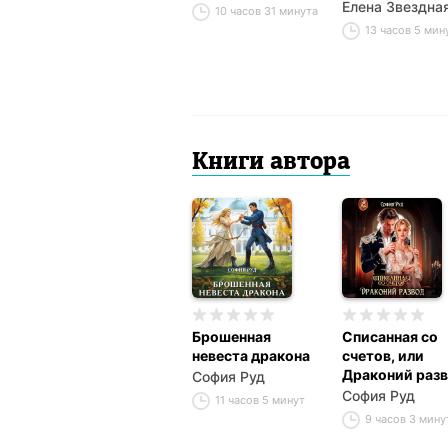
Елена Звездна
10 часов 31 минута
13 часов 5 мин
Книги автора
Брошенная
Списанная со
невеста дракона
счетов, или
Драконий раз
София Руд
София Руд
11 часов 5 минут
9 часов 3 мин