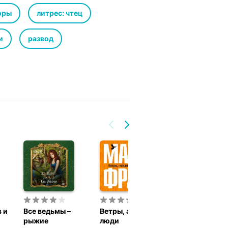
ил.
оры
литрес: чтец
и
развод
 и
Все ведьмы –
Ветры, ангелы и
Я иду искать
рыжие
люди
Макс Фрай