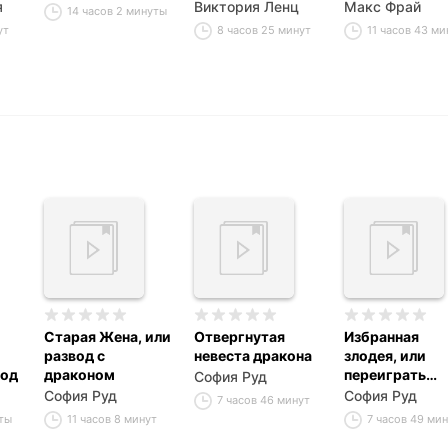
я
Виктория Ленц
Макс Фрай
14 часов 2 минуты
ут
8 часов 25 минут
11 часов 43 м
Старая Жена, или
Отвергнутая
Избранная
развод с
невеста дракона
злодея, или
вод
драконом
переиграть
София Руд
судьбу
София Руд
София Руд
7 часов 46 минут
уты
11 часов 8 минут
7 часов 49 ми