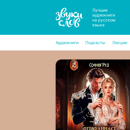
Лучшие
аудиокниги
на русском
языке
Аудиокниги
Подкасты
Лекции