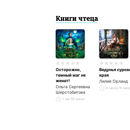
Книги чтеца
Осторожно,
Ведунья суров
темный маг не
края
женат!
Лилия Орланд
Ольга Сергеевна
8 часов 16 мин
Шерстобитова
1 час 56 минут