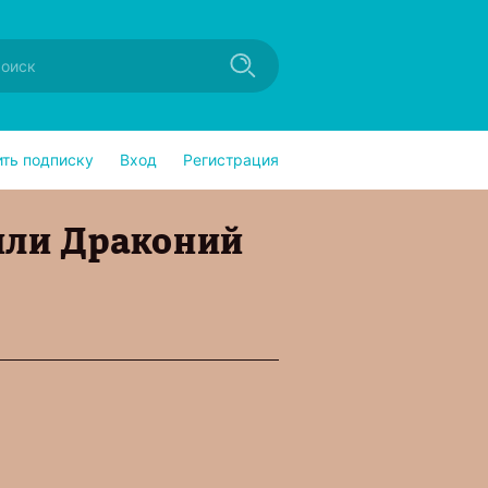
ить подписку
Вход
Регистрация
 или Драконий