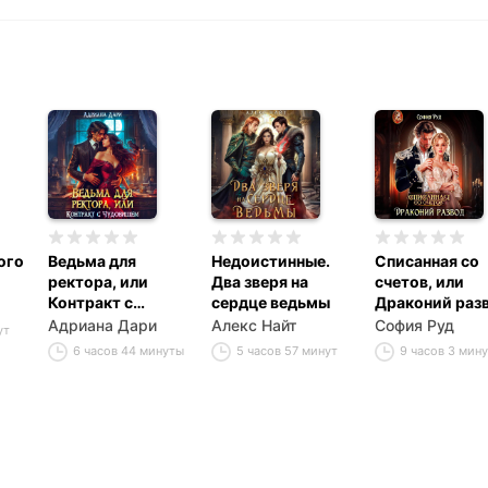
ого
Ведьма для
Недоистинные.
Списанная со
ректора, или
Два зверя на
счетов, или
Контракт с
сердце ведьмы
Драконий раз
Чудовищем
Адриана Дари
Алекс Найт
София Руд
ут
6 часов 44 минуты
5 часов 57 минут
9 часов 3 мин