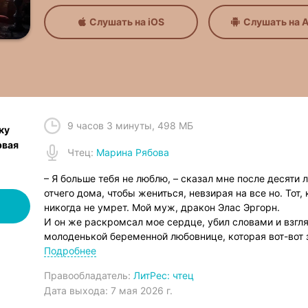
Слушать на iOS
Слушать на A
9 часов 3 минуты
,
498 МБ
ку
рвая
Чтец
:
Марина Рябова
– Я больше тебя не люблю, – сказал мне после десяти л
отчего дома, чтобы жениться, невзирая на все но. Тот,
никогда не умрет. Мой муж, дракон Элас Эргорн.
И он же раскромсал мое сердце, убил словами и взг
молоденькой беременной любовнице, которая вот-вот
стать еще и матерью моего дитя
Подробнее
Нет, по-вашему не будет, господа!
Правообладатель:
ЛитРес: чтец
Сильная духом героиня
Дата выхода:
7 мая 2026 г.
Властный дракон, решивший обновить жену