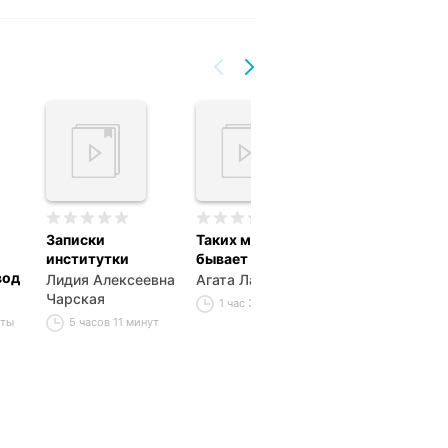
Записки
Таких мужчин не
Похищенная
институтки
бывает
Валерий Пруд
вод
Лидия Алексеевна
Агата Лав
2 часа 52 мин
Чарская
1 час 3 минуты
уты
5 часов 11 минут