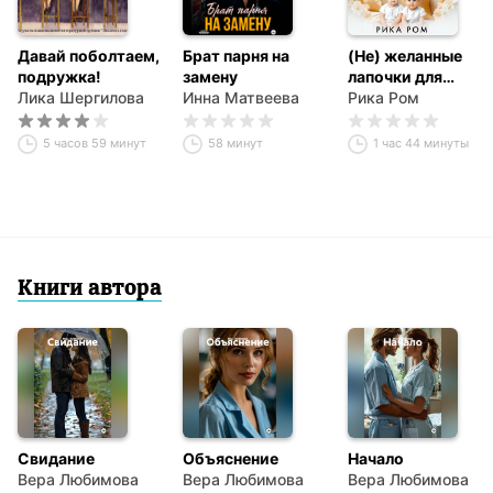
Давай поболтаем,
Брат парня на
(Не) желанные
подружка!
замену
лапочки для
Лика Шергилова
Инна Матвеева
папочки-
Рика Ром
олигарха
5 часов 59 минут
58 минут
1 час 44 минуты
Книги автора
Свидание
Объяснение
Начало
Вера Любимова
Вера Любимова
Вера Любимова