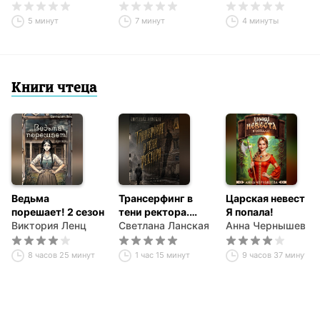
5 минут
7 минут
4 минуты
Книги чтеца
Ведьма
Трансерфинг в
Царская невеста.
порешает! 2 сезон
тени ректора.
Я попала!
Виктория Ленц
Книга первая.
Светлана Ланская
Анна Чернышева
8 часов 25 минут
1 час 15 минут
9 часов 37 минут