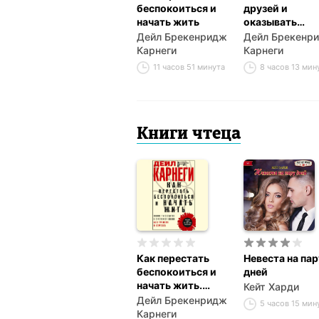
беспокоиться и
друзей и
начать жить
оказывать
влияние на лю
Дейл Брекенридж
Дейл Брекенр
Карнеги
Карнеги
11 часов 51 минута
8 часов 13 мин
Книги чтеца
Как перестать
Невеста на пар
беспокоиться и
дней
начать жить.
Кейт Харди
Полное
Дейл Брекенридж
5 часов 15 мин
руководство к
Карнеги