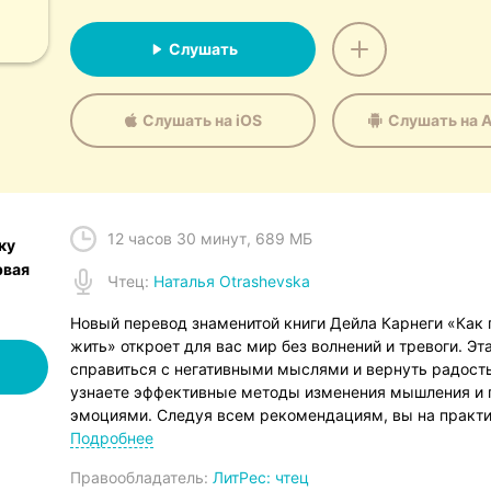
Слушать
Слушать на iOS
Слушать на A
12 часов 30 минут
,
689 МБ
ку
рвая
Чтец
:
Наталья Otrashevska
Новый перевод знаменитой книги Дейла Карнеги «Как 
жить» откроет для вас мир без волнений и тревоги. Э
справиться с негативными мыслями и вернуть радост
узнаете эффективные методы изменения мышления и п
эмоциями. Следуя всем рекомендациям, вы на практи
беспокойство не вправе вами управлять. Вы освободи
Подробнее
мгновения. Сделайте шаг к счастливой и гармоничной 
Правообладатель:
ЛитРес: чтец