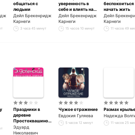
общаться с
уверенность в
беспокоиться 
людьми
себе и влиять на
начать жить
дей
людей, выступая
идж
Дейл Брекенридж
Дейл Брекенридж
Дейл Брекенр
публично
Карнеги
Карнеги
Карнеги
ут
3 часа 45 минут
15 часов 10 минут
11 часов 49 ми
у
Праздники в
Чужое отражение
Размах крыль
деревне
Евдокия Гуляева
Надежда Волг
Простоквашино
5 часов 12 минут
11 часов 25 ми
(сборник)
Эдуард
ут
Николаевич