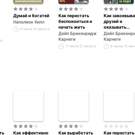
Думай и богатей
Как перестать
Как завоевыва
беспокоиться и
друзей и
Наполеон Хилл
начать жить
оказывать
9 часов 41 минута
влияние на лю
Дейл Брекенридж
Дейл Брекенр
Карнеги
Карнеги
ут
11 часов 51 минута
8 часов 13 мин
ть
Как эффективно
Как выработать
Как перестать