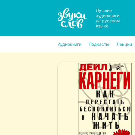
Лучшие
аудиокниги
на русском
языке
Аудиокниги
Подкасты
Лекции