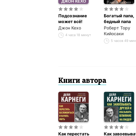
Подсознание
Богатый папа,
может всё!
бедный папа
Джон Кехо
Роберт Тору
Кийосаки
4 часа 18 минут
5 часов 49 мин
Книги автора
Как перестать
Как завоевыва