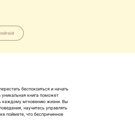
ndroid
перестать беспокоиться и начать
та уникальная книга поможет
ь каждому мгновению жизни. Вы
оведения, научитесь управлять
ке поймете, что беспричинное
тесь от переживаний за считаные
жизни уже сегодня!