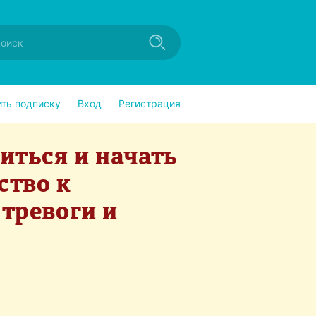
ить подписку
Вход
Регистрация
иться и начать
ство к
 тревоги и