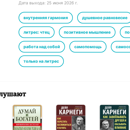
Дата выхода:
25 июня 2026 г.
В формате PDF A4 сохранен издательский макет.
внутренняя гармония
душевное равновесие
литрес: чтец
позитивное мышление
по
работа над собой
самопомощь
самос
только на литрес
 слушают