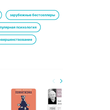
зарубежные бестселлеры
пулярная психология
овершенствование