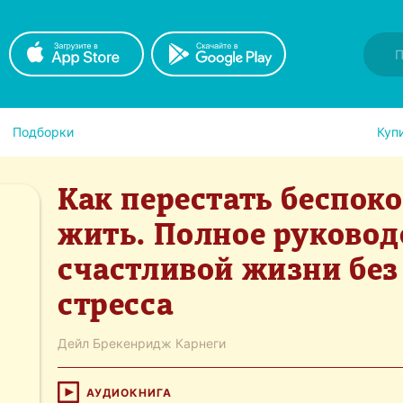
Подборки
Куп
Как перестать беспоко
жить. Полное руковод
счастливой жизни без
стресса
Дейл Брекенридж Карнеги
АУДИОКНИГА