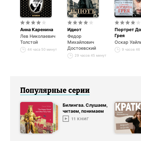
Анна Каренина
Идиот
Портрет Д
Грея
Лев Николаевич
Федор
Толстой
Михайлович
Оскар Уайл
Достоевский
44 часа 50 минут
9 часов 46
29 часов 45 минут
Популярные серии
Билингва. Слушаем,
читаем, понимаем
11
КНИГ