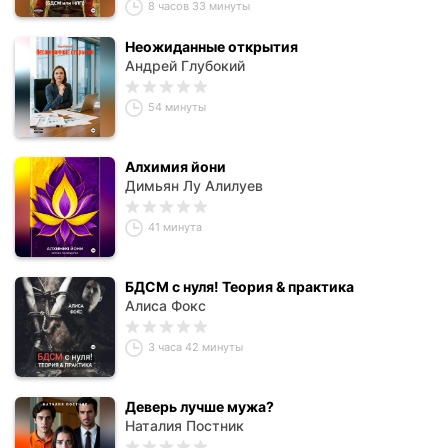
8 часов 33 минуты
Неожиданные открытия
Андрей Глубокий
54 минуты
Алхимия йони
Димьян Лу Алилуев
41 минута
БДСМ с нуля! Теория & практика
Алиса Фокс
3 часа 42 минуты
Деверь лучше мужа?
Наталия Постник