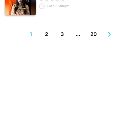
1 час 6 минут
1
2
3
...
20