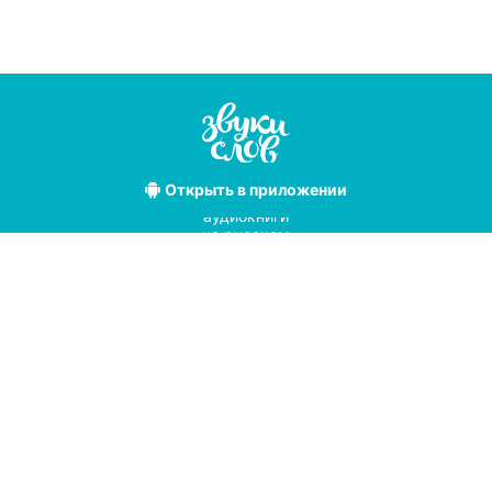
Открыть
в приложении
Лучшие
аудиокниги
на русском
языке
Условия использования
Политика конфиденциальности
Справочный центр
© 2019