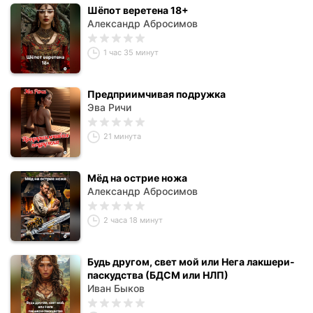
Шёпот веретена 18+
Александр Абросимов
1 час 35 минут
Предприимчивая подружка
Эва Ричи
21 минута
Мёд на острие ножа
Александр Абросимов
2 часа 18 минут
Будь другом, свет мой или Нега лакшери-
паскудства (БДСМ или НЛП)
Иван Быков