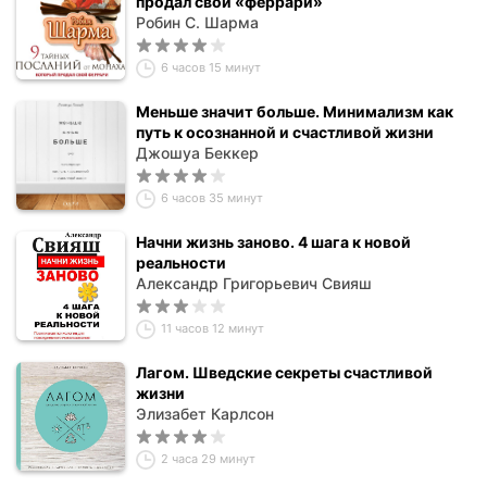
продал свой «феррари»
Робин С. Шарма
6 часов 15 минут
Меньше значит больше. Минимализм как
путь к осознанной и счастливой жизни
Джошуа Беккер
6 часов 35 минут
Начни жизнь заново. 4 шага к новой
реальности
Александр Григорьевич Свияш
11 часов 12 минут
Лагом. Шведские секреты счастливой
жизни
Элизабет Карлсон
2 часа 29 минут