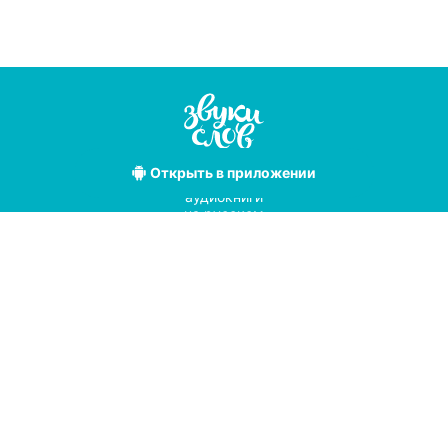
Открыть
в приложении
Лучшие
аудиокниги
на русском
языке
Условия использования
Политика конфиденциальности
Справочный центр
© 2019