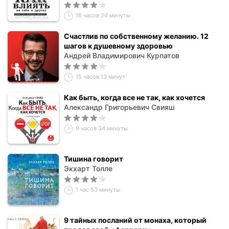
16 часов 24 минуты
Счастлив по собственному желанию. 12
шагов к душевному здоровью
Андрей Владимирович Курпатов
15 часов 13 минут
Как быть, когда все не так, как хочется
Александр Григорьевич Свияш
9 часов 34 минуты
Тишина говорит
Экхарт Толле
1 час 53 минуты
9 тайных посланий от монаха, который