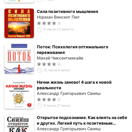
Сила позитивного мышления
Норман Винсент Пил
9 часов 22 минуты
Поток: Психология оптимального
переживания
Михай Чиксентмихайи
12 часов 9 минут
Начни жизнь заново! 4 шага к новой
реальности
Александр Григорьевич Свияш
9 часов 37 минут
Открытое подсознание. Как влиять на себя
и других. Легкий путь к позитивным
изменениям
Александр Григорьевич Свияш