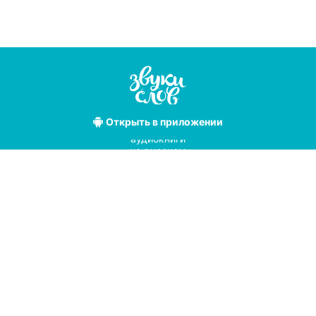
Открыть
в приложении
Лучшие
аудиокниги
на русском
языке
Условия использования
Политика конфиденциальности
Справочный центр
© 2019