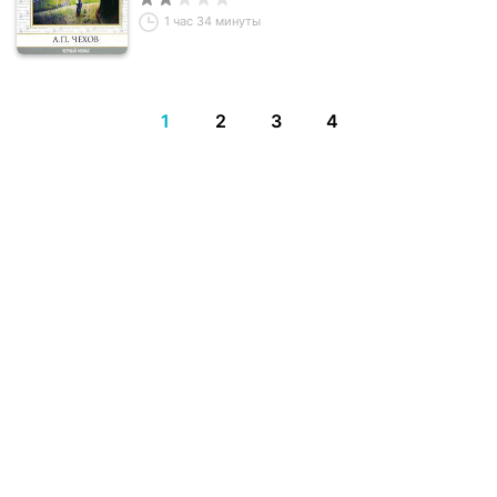
1 час 34 минуты
1
2
3
4