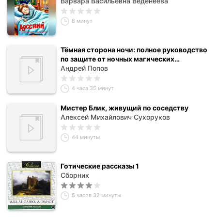
Варвара Васильевна Веденеева
8 минут
Тёмная сторона ночи: полное руководство
по защите от ночных магических
воздействий
Андрей Попов
4 часа 35 минут
Мистер Блик, живущий по соседству
Алексей Михайлович Сухоруков
44 минуты
Готические рассказы 1
Сборник
5 часов 32 минуты