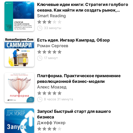
Ключевые идеи книги: Стратегия голубого
океана. Как найти или создать рынок,
свободный от других игроков. Чан Ким,
Smart Reading
Рене Моборн
33 минуты
Есть идея. Ингвар Кампрад. Обзор
Роман Сергеев
17 минут
Платформа. Практическое применение
революционной бизнес-модели
Алекс Моазед
8 часов 31 минута
Запуск! Быстрый старт для вашего
бизнеса
Джефф Уокер