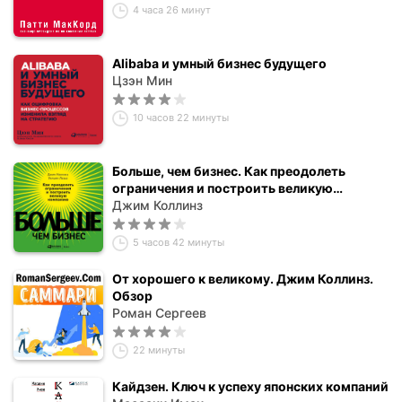
4 часа 26 минут
Alibaba и умный бизнес будущего
Цзэн Мин
10 часов 22 минуты
Больше, чем бизнес. Как преодолеть
ограничения и построить великую
компанию
Джим Коллинз
5 часов 42 минуты
От хорошего к великому. Джим Коллинз.
Обзор
Роман Сергеев
22 минуты
Кайдзен. Ключ к успеху японских компаний