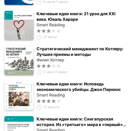
9 часов 7 минут
Ключевые идеи книги: 21 урок для XXI
века. Юваль Харари
Smart Reading
37 минут
Стратегический менеджмент по Котлеру:
Лучшие приемы и методы
Филип Котлер
3 часа 13 минут
Ключевые идеи книги: Исповедь
экономического убийцы. Джон Перкинс
Smart Reading
31 минута
Ключевые идеи книги: Сингапурская
история. Из «третьего» мира в «первый»
(1965-2000). Куан Ю Ли
Smart Reading