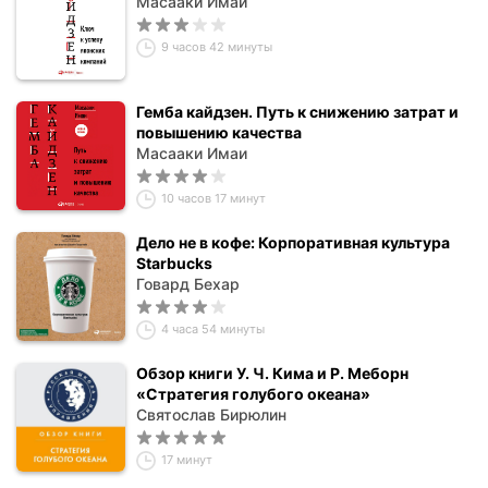
Масааки Имаи
9 часов 42 минуты
Гемба кайдзен. Путь к снижению затрат и
повышению качества
Масааки Имаи
10 часов 17 минут
Дело не в кофе: Корпоративная культура
Starbucks
Говард Бехар
4 часа 54 минуты
Обзор книги У. Ч. Кима и Р. Меборн
«Стратегия голубого океана»
Святослав Бирюлин
17 минут