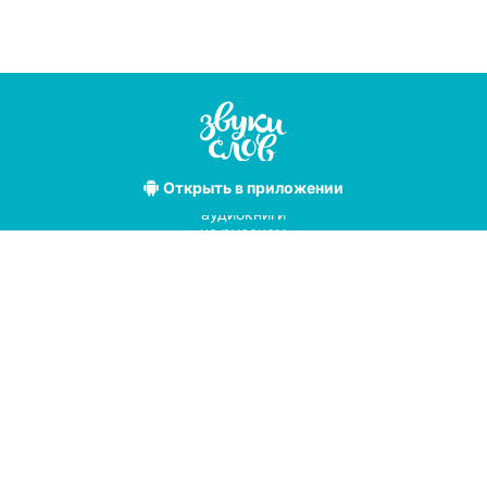
Открыть
в приложении
Лучшие
аудиокниги
на русском
языке
Условия использования
Политика конфиденциальности
Справочный центр
© 2019