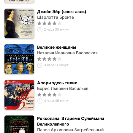
Джейн Эйр (спектакль)
Шарлотта Бронте
2 часа 35 минут
Великие женщины
Наталия Ивановна Басовская
3 часа 11 минут
А зори здесь тихие…
Борис Львович Васильев
4 часа 49 минут
Роксолана. В гареме Сулеймана
Великолепного
Павел Архипович Загребельный