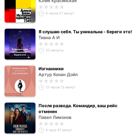
Юлия Красинская
6 часов 57 минут
Я слушаю себя. Ты уникальна - береги это!
Тиана А И
33 минуты
Изгнанники
Артур Конан Дойл
12 часов 13 минут
После развода. Командир, ваш рейс
отменен
Павел Лимонов
4 часа 47 минут