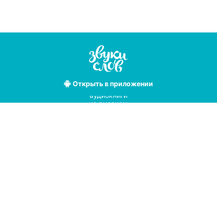
Открыть
в приложении
Лучшие
аудиокниги
на русском
языке
Условия использования
Политика конфиденциальности
Справочный центр
© 2019