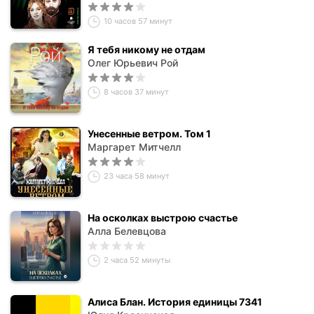
10 часов 57 минут
Я тебя никому не отдам
Олег Юрьевич Рой
8 часов 37 минут
Унесенные ветром. Том 1
Маргарет Митчелл
23 часа 58 минут
На осколках выстрою счастье
Алла Белевцова
2 часа 52 минуты
Алиса Блан. История единицы 7341