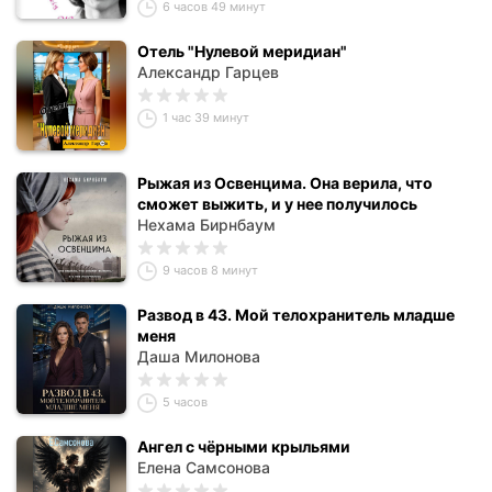
6 часов 49 минут
Отель "Нулевой меридиан"
Александр Гарцев
1 час 39 минут
Рыжая из Освенцима. Она верила, что
сможет выжить, и у нее получилось
Нехама Бирнбаум
9 часов 8 минут
Развод в 43. Мой телохранитель младше
меня
Даша Милонова
5 часов
Ангел с чёрными крыльями
Елена Самсонова