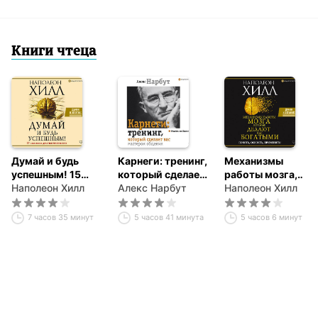
Книги чтеца
Думай и будь
Карнеги: тренинг,
Механизмы
успешным! 15
который сделает
работы мозга,
способов
Наполеон Хилл
вас мастером
Алекс Нарбут
которые делают
Наполеон Хилл
достижения
общения
нас богатыми.
всего
Понять, освоить,
7 часов 35 минут
5 часов 41 минута
5 часов 6 минут
применить!