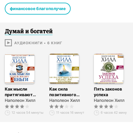
финансовое благополучие
Думай и богатей
АУДИОКНИГИ
•
6
КНИГ
Как мысли
Как сила
Пять законов
притягивают
позитивного
успеха
деньги. Открой
Наполеон Хилл
мышления
Наполеон Хилл
Наполеон Хилл
секрет
сделает вас
миллиардеров!
богатыми
12 часов 54 минуты
11 часов 16 минут
6 часов 42 минуты