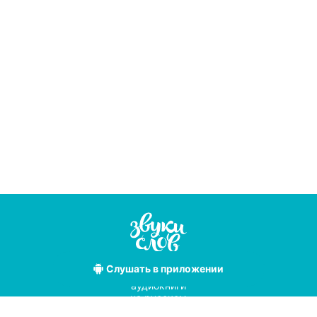
Слушать
в приложении
Лучшие
аудиокниги
на русском
языке