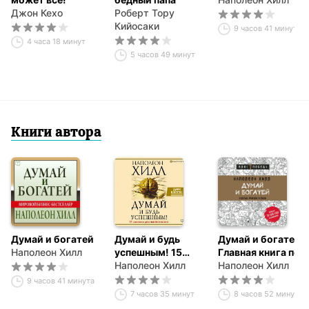
Джон Кехо
Роберт Тору
Кийосаки
9 часов 41 минута
4 часа 18 минут
5 часов 49 минут
Книги автора
Думай и богатей
Думай и будь
Думай и богатей.
Наполеон Хилл
успешным! 15
Главная книга по
способов
Наполеон Хилл
обретению
Наполеон Хилл
достижения
богатства
9 часов 41 минута
всего
7 часов 35 минут
8 часов 52 минуты