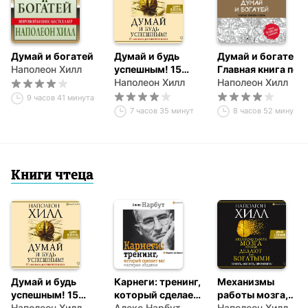
Думай и богатей
Думай и будь
Думай и богатей.
Наполеон Хилл
успешным! 15
Главная книга по
способов
Наполеон Хилл
обретению
Наполеон Хилл
достижения
богатства
9 часов 41 минута
всего
7 часов 35 минут
8 часов 52 минуты
Книги чтеца
Думай и будь
Карнеги: тренинг,
Механизмы
успешным! 15
который сделает
работы мозга,
способов
Наполеон Хилл
вас мастером
Алекс Нарбут
которые делают
Наполеон Хилл