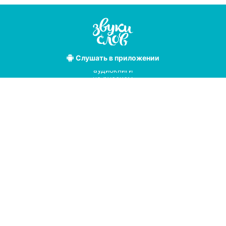
Слушать
в приложении
Лучшие
аудиокниги
на русском
языке
Условия использования
Политика конфиденциальности
Справочный центр
© 2019
Мы принимаем к оплате