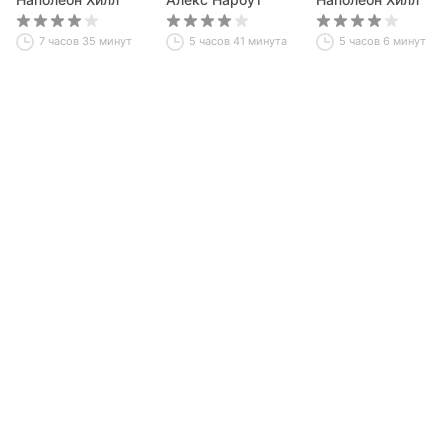
достижения
общения
нас богатыми.
всего
Понять, освоить,
7 часов 35 минут
5 часов 41 минута
5 часов 6 минут
применить!