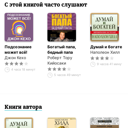
С этой книгой часто слушают
Подсознание
Богатый папа,
Думай и богатей
может всё!
бедный папа
Наполеон Хилл
Джон Кехо
Роберт Тору
Кийосаки
9 часов 41 минута
4 часа 18 минут
5 часов 49 минут
Книги автора