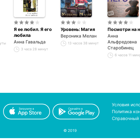
Я ее любил. Я его
Уровень: Магия
Посмотри на н
любила
Вероника Мелан
Анна
Анна Гавальда
Альфредовна
нуты
13 часов 38 минут
Старобинец
3 часа 28 минут
6 часов 11 мин
Условия исп
Политика ко
Справочный 
© 2019