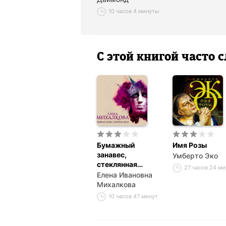
10 часов 4 минуты
С этой книгой часто
Бумажный
Имя Розы
занавес,
Умберто Эко
стеклянная
27 часов 24 м
корона
Елена Ивановна
Михалкова
10 часов 47 минут