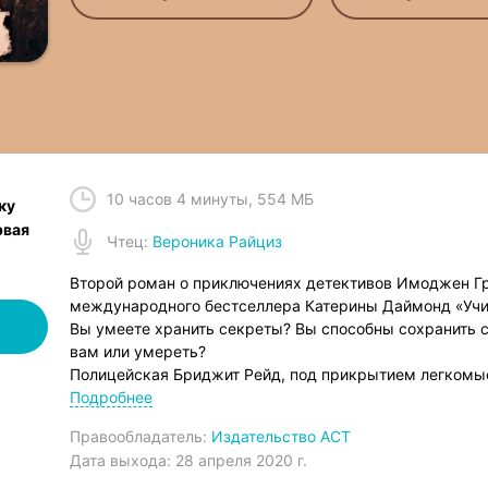
10 часов 4 минуты
,
554 МБ
ку
рвая
Чтец
:
Вероника Райциз
Второй роман о приключениях детективов Имоджен Гр
международного бестселлера Катерины Даймонд «Учи
Вы умеете хранить секреты? Вы способны сохранить се
вам или умереть?
Полицейская Бриджит Рейд, под прикрытием легкомы
внедренная в круги организованной преступности, бесс
Подробнее
похититель оставил три трупа…
Правообладатель:
Издательство АСТ
Жива ли Бриджит? Или ее секрет раскрыт, и она погиб
Дата выхода:
28 апреля 2020 г.
Детектив Имоджен Грей и ее друг и коллега Эдриан Ма