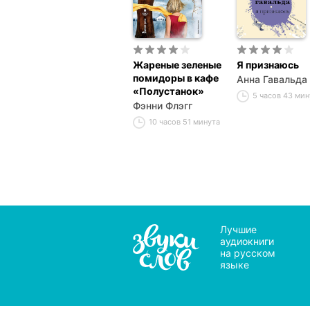
Жареные зеленые
Я признаюсь
помидоры в кафе
Анна Гавальда
«Полустанок»
5 часов 43 ми
Фэнни Флэгг
10 часов 51 минута
Лучшие
аудиокниги
на русском
языке