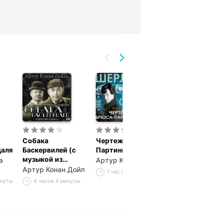
Собака
Чертежи Брюса-
Его прощальн
даля
Баскервилей (с
Партингтона
поклон
музыкой из
а
Артур Конан Дойл
Артур Конан 
фильма)
Артур Конан Дойл
1 час 5 минут
37 минут
инуты
6 часов 4 минуты