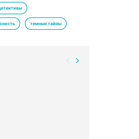
о которой не имеют представления
 Эксетер.
детективы
ть, чтобы спасти ее, некоторые
сность
темные тайны