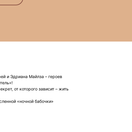
ей и Эдриана Майлза – героев
тель»!
крет, от которого зависит – жить
сленной «ночной бабочки»
ледно исчезла. А за спиной ее
ла?
йлз начинают поиски – и все глубже