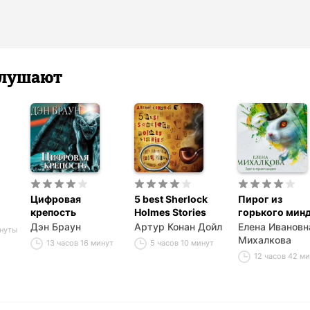
 слушают
Цифровая
5 best Sherlock
Пирог из
крепость
Holmes Stories
горького мин
Дэн Браун
Артур Конан Дойл
Елена Ивановн
инуты
Михалкова
13 часов 16 минут
5 часов 10 минут
12 часов 42 м