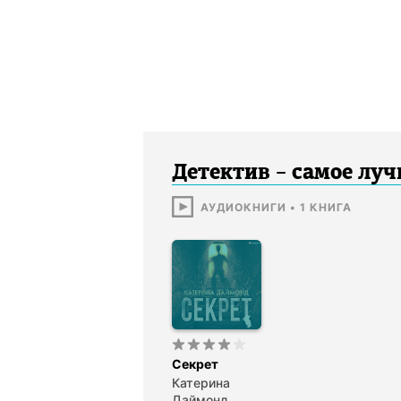
Детектив – самое лу
АУДИОКНИГИ
•
1
КНИГА
Секрет
Катерина
Даймонд