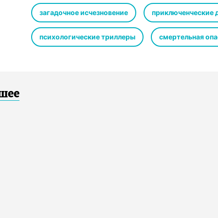
погружаются в трясину преступления, грязи и крови, 
респектабельные обитатели тихого английского города
загадочное исчезновение
приключенческие 
Судьба Бриджит по-прежнему неизвестна. И, может бы
секреты лучше бы оставить в покое?..
психологические триллеры
смертельная опа
© Katerina Diamond, 2020
© Перевод. Т.А. Осина, 2020
© & ℗ ООО «Издательство АСТ», «Аудиокнига», 2020
Продюсер аудиозаписи: Татьяна Плюта
чшее