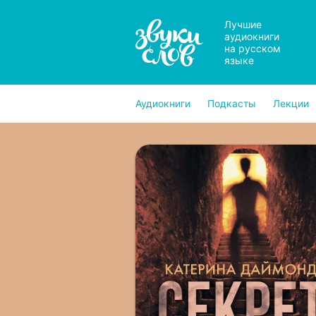
Лучшие
аудиокниги
на русском
языке
Аудиокниги
Подкасты
Лекции