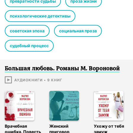
превратности судьбы
проза жизни
психологические детективы
советская эпоха
социальная проза
судебный процесс
Большая любовь. Романы М. Вороновой
АУДИОКНИГИ
•
9
КНИГ
Врачебная
Женский
Ухожу от тебя
ошибка. Повесть
приговор
замуж