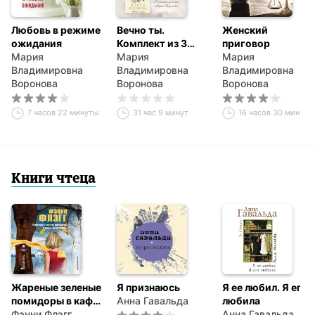
Любовь в режиме
Вечно ты.
Женский
ожидания
Комплект из 3
приговор
Мария
книг Марии
Мария
Мария
Владимировна
Вороновой
Владимировна
Владимировна
Воронова
Воронова
Воронова
7 часов 22 минуты
31 час 9 минут
16 часов 30 минут
Книги чтеца
Жареные зеленые
Я признаюсь
Я ее любил. Я его
помидоры в кафе
Анна Гавальда
любила
«Полустанок»
Фэнни Флэгг
Анна Гавальда