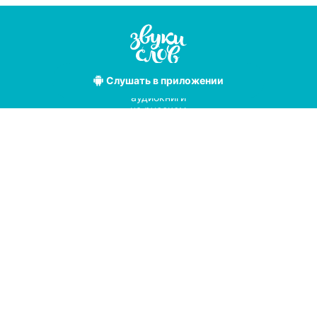
Слушать
в приложении
Лучшие
аудиокниги
на русском
языке
Условия использования
Политика конфиденциальности
Справочный центр
© 2019
Мы принимаем к оплате