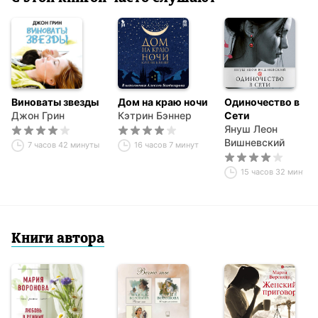
Виноваты звезды
Дом на краю ночи
Одиночество в
Джон Грин
Кэтрин Бэннер
Сети
Януш Леон
Вишневский
7 часов 42 минуты
16 часов 7 минут
15 часов 32 минуты
Книги автора