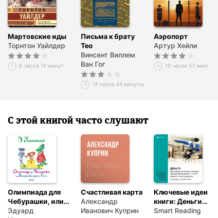
Мартовские иды
Письма к брату
Аэропорт
Торнтон Уайлдер
Тео
Артур Хейли
Винсент Виллем
Ван Гог
6 часов 14 минут
19 часов 57 минут
14 часов 44 минуты
С этой книгой часто слушают
Олимпиада для
Счастливая карта
Ключевые идеи
Чебурашки, или
Александр
книги: Деньги.
Чебурашка едет в
Эдуард
Иванович Куприн
Как упадок
Smart Reading