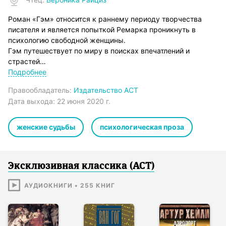
Роман «Гэм» относится к раннему периоду творчества
писателя и является попыткой Ремарка проникнуть в
психологию свободной женщины.
Гэм путешествует по миру в поисках впечатлений и
страстей…
Роскошь высшего света и экзотика самых дальних уголков
Подробнее
Юго-Восточной Азии, погони и убийства…
Правообладатель:
Издательство АСТ
Слушателю откроется очень непривычный Ремарк.
Дата выхода:
22 июня 2020 г.
Ремарк, еще не успевший стать реалистом.
© The Estate of the late Paulette Remarque, 1924
© Verlag Kiepenheuer & Witsch GmbH & Co. KG, Cologne/
женские судьбы
психологическая проза
Germany, 1998
© Перевод. Н.Н. Федорова, 2014
© & ℗ ООО «Издательство АСТ», «Аудиокнига», 2020
Эксклюзивная классика (АСТ)
Продюсер аудиозаписи: Татьяна Плюта
АУДИОКНИГИ
•
255
КНИГ