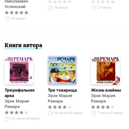
Сочи
Николаевич
доллара
Успенский
угрожает
16 минут
27 минут
мировой
экономике – и что
46 минут
можно с этим
поделать. Стив
Форбс, Элизабет
Эймс
Книги автора
Триумфальная
Три товарища
Жизнь взаймы
арка
Эрих Мария
Эрих Мария
Эрих Мария
Ремарк
Ремарк
Ремарк
16 часов 50 минут
7 часов 21 минута
20 часов 28 минут