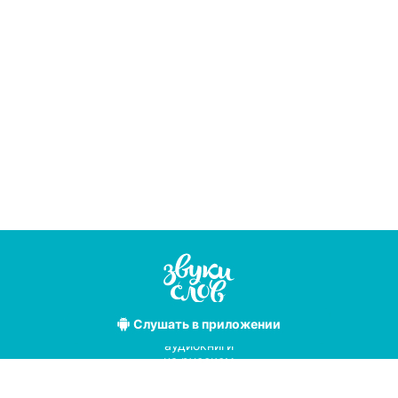
Слушать
в приложении
Лучшие
аудиокниги
на русском
языке