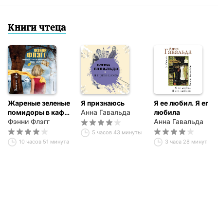
Книги чтеца
Жареные зеленые
Я признаюсь
Я ее любил. Я его
помидоры в кафе
Анна Гавальда
любила
«Полустанок»
Фэнни Флэгг
Анна Гавальда
5 часов 43 минуты
10 часов 51 минута
3 часа 28 минут