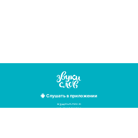
Слушать
в приложении
Лучшие
аудиокниги
на русском
языке