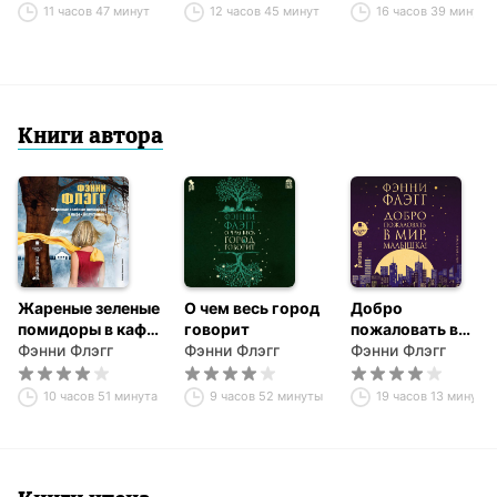
11 часов 47 минут
12 часов 45 минут
16 часов 39 минут
Книги автора
Жареные зеленые
О чем весь город
Добро
помидоры в кафе
говорит
пожаловать в
«Полустанок»
Фэнни Флэгг
Фэнни Флэгг
мир, Малышка!
Фэнни Флэгг
10 часов 51 минута
9 часов 52 минуты
19 часов 13 минут