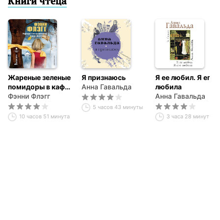
Книги чтеца
Жареные зеленые
Я признаюсь
Я ее любил. Я его
помидоры в кафе
Анна Гавальда
любила
«Полустанок»
Фэнни Флэгг
Анна Гавальда
5 часов 43 минуты
10 часов 51 минута
3 часа 28 минут