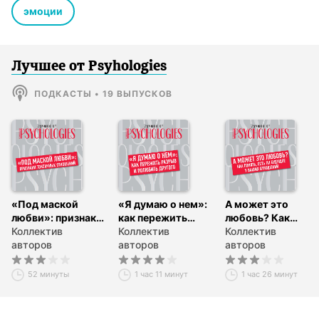
эмоции
Лучшее от Psyhologies
ПОДКАСТЫ
•
19
ВЫПУСКОВ
«Под маской
«Я думаю о нем»:
А может это
любви»: признаки
как пережить
любовь? Как
токсичных
Коллектив
разрыв и
Коллектив
понять, есть ли
Коллектив
отношений
авторов
полюбить
авторов
будущее у ваших
авторов
другого
отношений
52 минуты
1 час 11 минут
1 час 26 минут