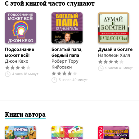
С этой книгой часто слушают
Подсознание
Богатый папа,
Думай и богатей
может всё!
бедный папа
Наполеон Хилл
Джон Кехо
Роберт Тору
Кийосаки
9 часов 41 минута
4 часа 18 минут
5 часов 49 минут
Книги автора