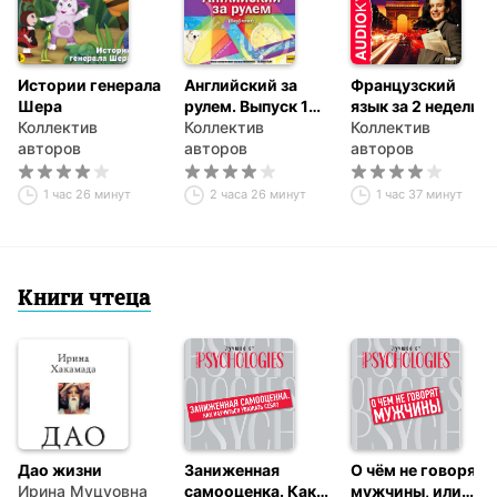
Истории генерала
Английский за
Французский
Шера
рулем. Выпуск 1
язык за 2 недели
Коллектив
(Beginner)
Коллектив
Коллектив
авторов
авторов
авторов
1 час 26 минут
2 часа 26 минут
1 час 37 минут
Книги чтеца
Дао жизни
Заниженная
О чём не говорят
Ирина Муцуовна
самооценка. Как
мужчины, или