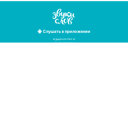
Слушать
в приложении
Лучшие
аудиокниги
на русском
языке
Условия использования
Политика конфиденциальности
Справочный центр
© 2019
Мы принимаем к оплате