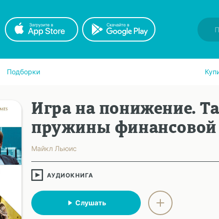
Подборки
Куп
Игра на понижение. Т
пружины финансовой
Майкл Льюис
АУДИОКНИГА
Слушать