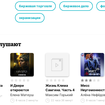
Несколько трейдеров, которые практически ничего не 
сделали это и заработали миллиарды долларов. Как? О
биржевая торговля
биржевое дело
фо
смогли разглядеть даже эксперты. История их успеха
читается на одном дыхании.
экранизации
 слушают
ба
И Двери
Жизнь Клима
Мисс
откроются
Самгина. Часть 4
Неугомонност
Елена Матеуш
Максим Горький
Алёна Нефёдо
ут
8 часов 2 минуты
22 часа 36 минут
9 часов 1 мину