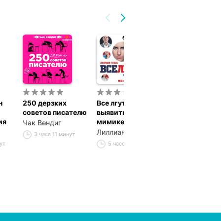
н
250 дерзких
Все лгут. Как
Психопатолог
советов писателю
выявить обман по
обыденной ж
ия
мимике и жестам
Чак Вендиг
Зигмунд Фрей
Лиллиан Гласс
3 часа 11 минут
5 часов 25 ми
ут
5 часов 43 минуты