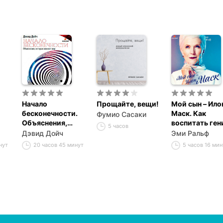
Начало
Прощайте, вещи!
Мой сын – Ило
бесконечности.
Маск. Как
Фумио Сасаки
Объяснения,
воспитать ген
5 часов
ие
которые меняют
Дэвид Дойч
Эми Ральф
мир
нут
20 часов 45 минут
5 часов 16 мин