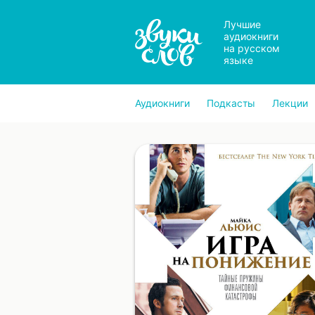
Лучшие
аудиокниги
на русском
языке
Аудиокниги
Подкасты
Лекции