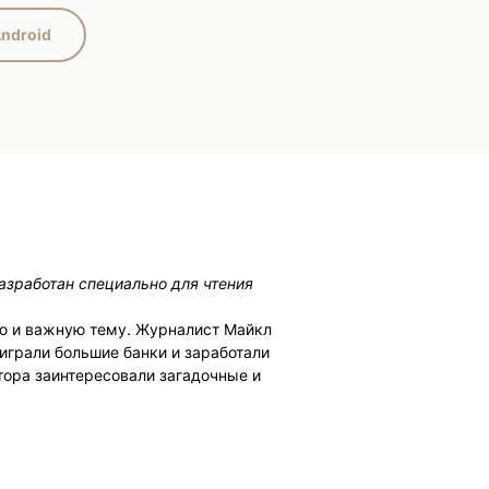
ndroid
азработан специально для чтения
ю и важную тему. Журналист Майкл
играли большие банки и заработали
тора заинтересовали загадочные и
о кредитования, которые несли
ха и хаоса происходили личные
ые эгоистичные на свете сотрудники
должен был сломать эту систему!