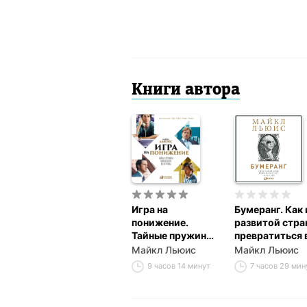
Книги автора
Игра на
Бумеранг. Как 
понижение.
развитой стра
Тайные пружины
превратиться 
финансовой
страну третье
Майкл Льюис
Майкл Льюис
катастрофы
мира
9 часов 14 минут
7 часов 29 мин