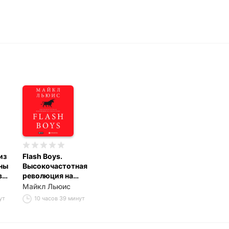
из
Flash Boys.
ны
Высокочастотная
в
революция на
го
Уолл-стрит
Майкл Льюис
ут
10 часов 39 минут