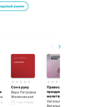
знали об облигациях и ипотеке,
ни смогли увидеть то, чего не
ндовый рынок
, захватывающая как детектив,
Сон в руку
Православные
Алая птица юг
ь
праздники и
Вера Петровна
Лекси Коул
молитвы
ва
Желиховская
7 часов 55 ми
Наталья
та
1 час 11 минут
Витальевна