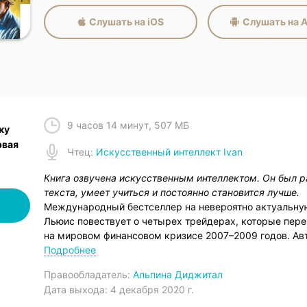
Слушать на iOS
Слушать на A
9 часов 14 минут
,
507 МБ
ку
рвая
Чтец
:
Искусственный интеллект Ivan
Книга озвучена искусственным интеллектом. Он был р
текста, умеет учиться и постоянно становится лучше.
Международный бестселлер на невероятно актуальну
Льюис повествует о четырех трейдерах, которые пере
на мировом финансовом кризисе 2007–2009 годов. Ав
непрерывно возрастающие убытки на рынке ипотечног
Подробнее
крупные банки с Уолл-стрит. В атмосфере полного кра
Правообладатель:
Альпина Диджитал
трагедии: самые лучшие, самые яркие и уж точно сам
Дата выхода:
4 декабря 2020 г.
стали массово кончать жизнь самоубийством. Кто-то 