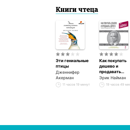
Книги чтеца
Эти гениальные
Как покупать
птицы
дешево и
продавать
Дженнифер
дорого. Пособ
Акерман
Эрик Найман
для разумного
11 часов 19 минут
19 часов 49 ми
инвестора