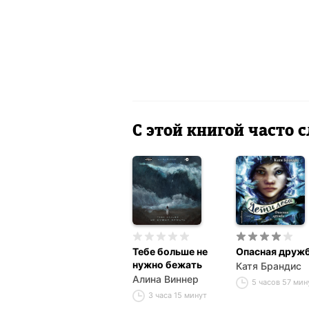
С этой книгой часто
Тебе больше не
Опасная друж
нужно бежать
Катя Брандис
Алина Виннер
5 часов 57 мин
3 часа 15 минут