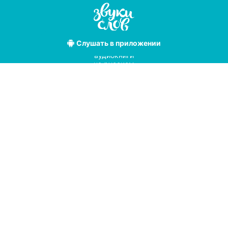
Слушать
в приложении
Лучшие
аудиокниги
на русском
языке
Условия использования
Политика конфиденциальности
Справочный центр
© 2019
Мы принимаем к оплате
с помощью
pay
online