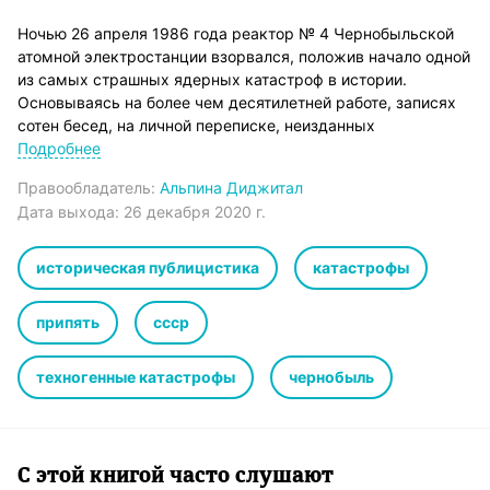
Ночью 26 апреля 1986 года реактор № 4 Чернобыльской
атомной электростанции взорвался, положив начало одной
из самых страшных ядерных катастроф в истории.
Основываясь на более чем десятилетней работе, записях
сотен бесед, на личной переписке, неизданных
воспоминаниях и недавно рассекреченных архивных
Подробнее
документах, журналист Адам Хиггинботам написал
Правообладатель:
Альпина Диджитал
бередящее душу и захватывающее произведение, в
Дата выхода:
26 декабря 2020 г.
котором мы видим чернобыльскую катастрофу глазами ее
первых свидетелей. Результатом стал мастерски
сделанный документальный триллер, исчерпывающий
историческая публицистика
катастрофы
отчет о событии, изменившем историю, – куда более
сложный, человечный и пугающий, чем миф о Чернобыле,
припять
ссср
к которому мы привыкли.
«Чернобыль: История катастрофы» – неизгладимая
техногенные катастрофы
чернобыль
картина одного из величайших несчастий ХХ века и
одновременно документ человеческой стойкости и
изобретательности, свидетельство тяжелых уроков,
усвоенных человечеством, пытающимся подчинить
природу своей воле, – уроков, которые перед лицом
С этой книгой часто слушают