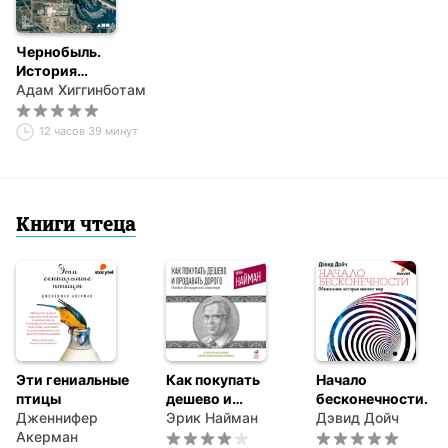
Чернобыль.
История
катастрофы
Адам Хиггинботам
12 часов 39 минут
Книги чтеца
Эти гениальные
Как покупать
Начало
птицы
дешево и
бесконечности.
Дженнифер
продавать
Эрик Найман
Объяснения,
Дэвид Дойч
Акерман
дорого. Пособие
которые меняют