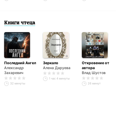
Книги чтеца
Последний Ангел
Зеркало
Откровение от
Александр
Алена Даруева
автора
Захаревич
Влад Шустов
1 час 4 минуты
32 минуты
26 минут