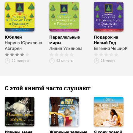
Юбилей
Параллельные
Подарок на
Наринэ Юриковна
миры
Новый Год
Абгарян
Лидия Ульянова
Евгений ЧеширКо
22 минуты
42 минуты
28 минут
С этой книгой часто слушают
Извини, меня
Жареные зеленые
Я хочу домой