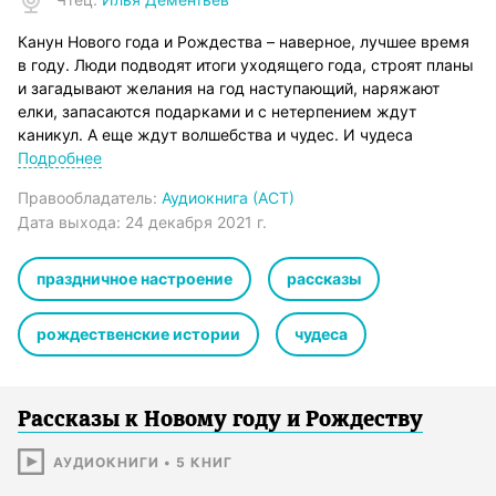
Канун Нового года и Рождества – наверное, лучшее время
в году. Люди подводят итоги уходящего года, строят планы
и загадывают желания на год наступающий, наряжают
елки, запасаются подарками и с нетерпением ждут
каникул. А еще ждут волшебства и чудес. И чудеса
случаются. Кто-то, уже давно отчаявшийся, вдруг находит
Подробнее
любовь. Кто-то встречает своего ангелахранителя или
Правообладатель:
Аудиокнига (АСТ)
просто хорошего человека, который помогает в трудную
Дата выхода:
24 декабря 2021 г.
минуту. У кого-то исполняются желания, кто-то сам
исполняет чужие желания.
© Малявин Максим, 2021
праздничное настроение
рассказы
© & ℗ ООО «Издательство АСТ», «Аудиокнига», 2021
рождественские истории
чудеса
Рассказы к Новому году и Рождеству
АУДИОКНИГИ
•
5
КНИГ