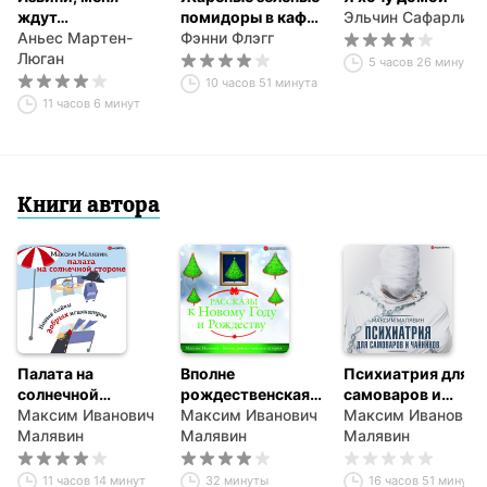
ждут…
помидоры в кафе
Эльчин Сафарли
Аньес Мартен-
«Полустанок»
Фэнни Флэгг
Люган
5 часов 26 минут
10 часов 51 минута
11 часов 6 минут
Книги автора
Палата на
Вполне
Психиатрия для
солнечной
рождественская
самоваров и
стороне. Новые
Максим Иванович
история
Максим Иванович
чайников
Максим Иванович
байки добрых
Малявин
Малявин
Малявин
психиатров
11 часов 14 минут
32 минуты
16 часов 51 минута