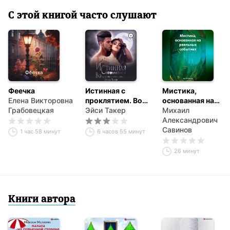
С этой книгой часто слушают
Феечка
Истинная с
Мистика,
Елена Викторовна
проклятием. Во
основанная на
Грабовецкая
власти
Эйси Такер
реальных
Михаил
искусителя
событиях
Александрович
Савинов
1 час 58 минут
6 часов 55 минут
26 минут
Книги автора