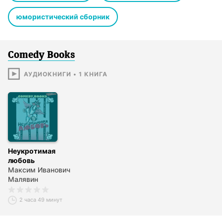
юмористический сборник
Comedy Books
АУДИОКНИГИ
•
1
КНИГА
Неукротимая
любовь
Максим Иванович
Малявин
2 часа 49 минут