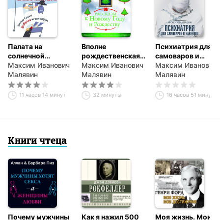
Палата на
Вполне
Психиатрия для
солнечной
рождественская
самоваров и
стороне. Новые
Максим Иванович
история
Максим Иванович
чайников
Максим Иванович
байки добрых
Малявин
Малявин
Малявин
психиатров
11 часов 14 минут
32 минуты
16 часов 51 минута
Книги чтеца
Почему мужчины
Как я нажил 500
Моя жизнь. Мои