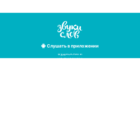
Слушать
в приложении
Лучшие
аудиокниги
на русском
языке
Условия использования
Политика конфиденциальности
Справочный центр
© 2019
Мы принимаем к оплате