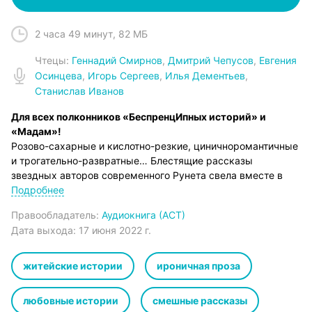
2 часа 49 минут
,
82 МБ
Чтец
ы:
Геннадий Смирнов
,
Дмитрий Чепусов
,
Евгения
Осинцева
,
Игорь Сергеев
,
Илья Дементьев
,
Станислав Иванов
Для всех полконников «БеспренцИпных историй» и
«Мадам»!
Розово-сахарные и кислотно-резкие, циничноромантичные
и трогательно-развратные… Блестящие рассказы
звездных авторов современного Рунета свела вместе в
этом сборнике извечная тема – любовь. Как с большой
Подробнее
буквы, так и с маленькой. И святая, и грешная. Хрупкая
Правообладатель:
Аудиокнига (АСТ)
как снежинка и неукротимая как стихия.
Дата выхода:
17 июня 2022 г.
Но, главное, жутко забавная. Ведь – будем честны: иной
раз любовная история такова, что не посмеяться над ней
просто невозможно!
житейские истории
ироничная проза
© Авторы, текст, 2019
© Оформление ООО «Издательство АСТ», 2022
любовные истории
смешные рассказы
© & ℗ ООО «Издательство АСТ», «Аудиокнига», 2022