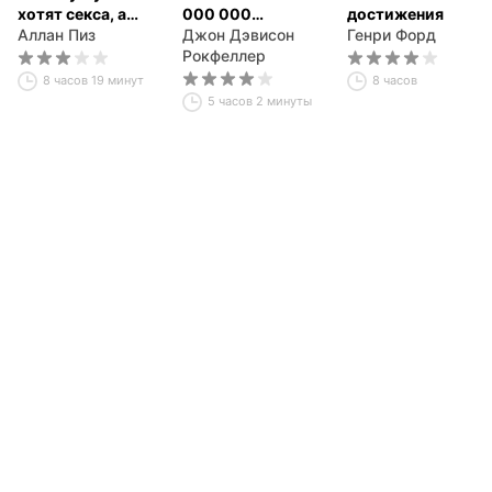
хотят секса, а
000 000
достижения
женщины любви
Аллан Пиз
долларов.
Джон Дэвисон
Генри Форд
Мемуары
Рокфеллер
миллиардера
8 часов 19 минут
8 часов
5 часов 2 минуты