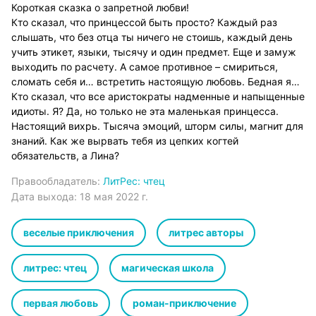
Короткая сказка о запретной любви!
Кто сказал, что принцессой быть просто? Каждый раз
слышать, что без отца ты ничего не стоишь, каждый день
учить этикет, языки, тысячу и один предмет. Еще и замуж
выходить по расчету. А самое противное – смириться,
сломать себя и… встретить настоящую любовь. Бедная я…
Кто сказал, что все аристократы надменные и напыщенные
идиоты. Я? Да, но только не эта маленькая принцесса.
Настоящий вихрь. Тысяча эмоций, шторм силы, магнит для
знаний. Как же вырвать тебя из цепких когтей
обязательств, а Лина?
Правообладатель:
ЛитРес: чтец
Дата выхода:
18 мая 2022 г.
веселые приключения
литрес авторы
литрес: чтец
магическая школа
первая любовь
роман-приключение