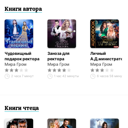
Книги автора
Чудовищный
Заноза для
Личный
подарок ректора
ректора
А.Д.министратор
Мира Гром
Мира Гром
для Дракона
Мира Гром
2 часа 7 минут
1 час 42 минуты
6 часов 58 минут
Книги чтеца