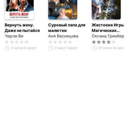
Вернуть жену.
Суровый папа для
Жестокие Игры.
Даже не пытайся
малютки
Магическая
Чарли Ви
Аня Васнецова
Академия
Оксана Гринберга
6 часов 9 минут
2 часа 7 минут
10 часов 42 минуты