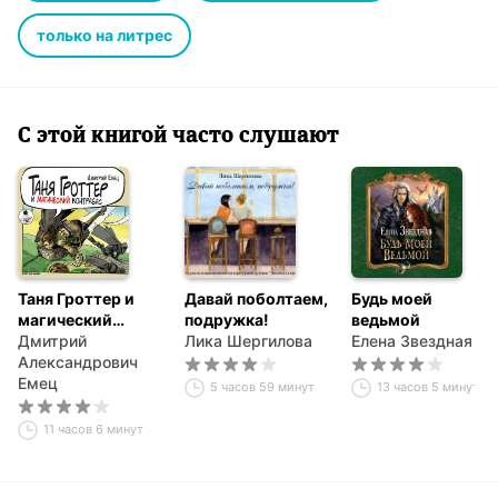
только на литрес
С этой книгой часто слушают
Таня Гроттер и
Давай поболтаем,
Будь моей
магический
подружка!
ведьмой
контрабас
Дмитрий
Лика Шергилова
Елена Звездная
Александрович
Емец
5 часов 59 минут
13 часов 5 минут
11 часов 6 минут