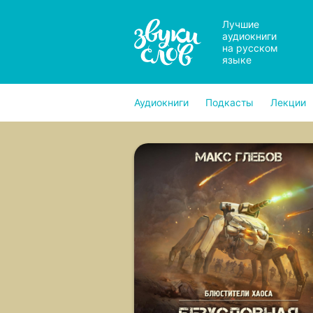
Лучшие
аудиокниги
на русском
языке
Аудиокниги
Подкасты
Лекции