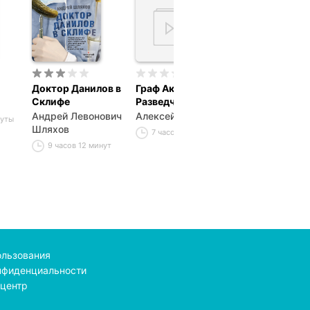
Доктор Данилов в
Граф Аквамарин.
Плацдарм для
Склифе
Разведчик
одиночки
Андрей Левонович
Алексей Губарев
Макс Алексее
нуты
Шляхов
Глебов
7 часов 13 минут
9 часов 12 минут
5 часов 38 ми
ользования
нфиденциальности
центр