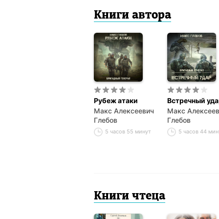
Книги автора
Рубеж атаки
Встречный уда
Макс Алексеевич
Макс Алексее
Глебов
Глебов
5 часов 55 минут
5 часов 44 ми
Книги чтеца