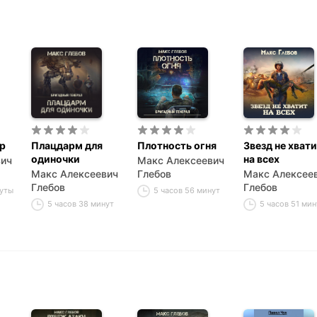
р
Плацдарм для
Плотность огня
Звезд не хват
одиночки
на всех
вич
Макс Алексеевич
Макс Алексеевич
Глебов
Макс Алексее
Глебов
Глебов
нуты
5 часов 56 минут
5 часов 38 минут
5 часов 51 мин