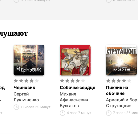
 слушают
од
Черновик
Собачье сердце
Пикник на
обочине
Сергей
Михаил
ь
Лукьяненко
Афанасьевич
Аркадий и Бор
Булгаков
Стругацкие
11 часов 29 минут
ут
4 часа 7 минут
7 часов 25 ми