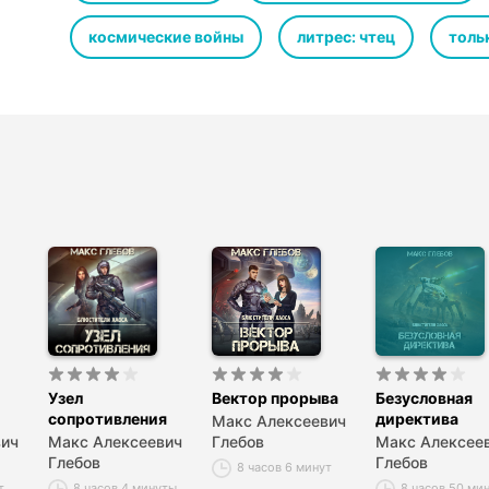
космические войны
литрес: чтец
толь
Узел
Вектор прорыва
Безусловная
сопротивления
директива
Макс Алексеевич
вич
Макс Алексеевич
Глебов
Макс Алексее
Глебов
Глебов
8 часов 6 минут
т
8 часов 4 минуты
8 часов 50 ми