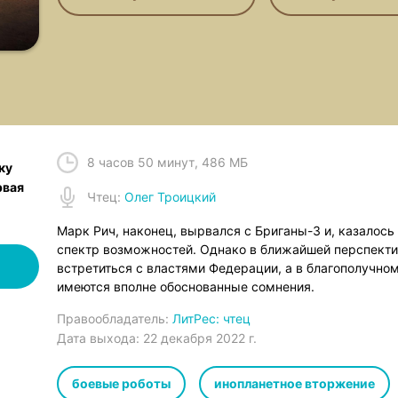
8 часов 50 минут
,
486 МБ
ку
рвая
Чтец
:
Олег Троицкий
Марк Рич, наконец, вырвался с Бриганы-3 и, казалос
спектр возможностей. Однако в ближайшей перспекти
встретиться с властями Федерации, а в благополучном
имеются вполне обоснованные сомнения.
Правообладатель:
ЛитРес: чтец
Дата выхода:
22 декабря 2022 г.
боевые роботы
инопланетное вторжение