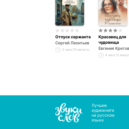
Отпуск сержанта
Красавец для
чудовища
Сергей Леонтьев
Евгения Крето
3 часа 33 минуты
4 часа 12 мину
Лучшие
аудиокниги
на русском
языке