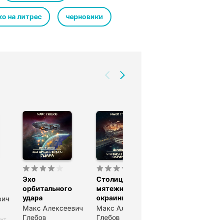
ко на литрес
черновики
Эхо
Столица
Армада
орбитального
мятежной
Вторжения
удара
окраины
вич
Макс Алексее
Макс Алексеевич
Макс Алексеевич
Глебов
Глебов
Глебов
нут
8 часов 10 ми