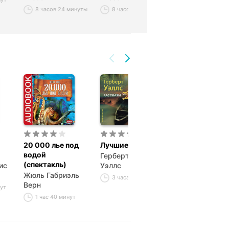
8 часов 24 минуты
8 часов 33 минуты
20 000 лье под
Лучшие рассказы
20 000 лье по
водой
водой
Герберт Джордж
(спектакль)
ис
Уэллс
Жюль Габриэл
Жюль Габриэль
Верн
3 часа 7 минут
Верн
нут
21 час 33 мин
1 час 40 минут