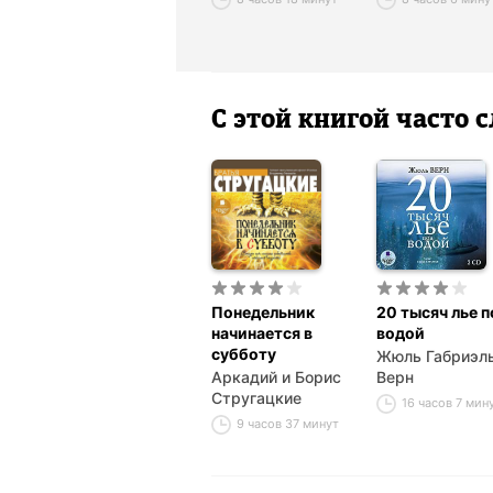
С этой книгой часто
Понедельник
20 тысяч лье п
начинается в
водой
субботу
Жюль Габриэл
Аркадий и Борис
Верн
Стругацкие
16 часов 7 мин
9 часов 37 минут