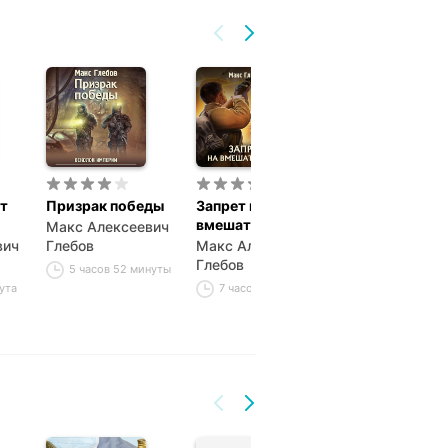
ит
Призрак победы
Запрет на
Шаг через без
вмешательство
Макс Алексеевич
Макс Алексее
вич
Глебов
Макс Алексеевич
Глебов
Глебов
5 часов 52 минуты
5 часов 33 ми
ута
7 часов 52 минуты