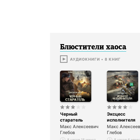
Блюстители хаоса
АУДИОКНИГИ
•
8
КНИГ
Черный
Эксцесс
старатель
исполнителя
Макс Алексеевич
Макс Алексее
Глебов
Глебов
8 часов 18 минут
8 часов 6 мину