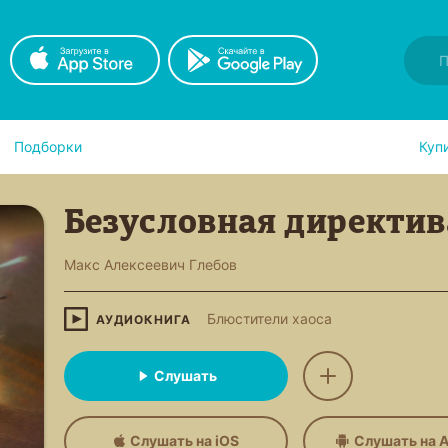
Подборки
Куп
Безусловная директив
Макс Алексеевич Глебов
Блюстители хаоса
АУДИОКНИГА
Слушать
Слушать на iOS
Слушать на A