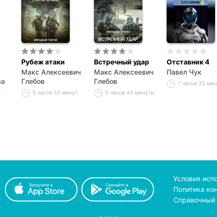
Рубеж атаки
Встречный удар
Отставник 4
Макс Алексеевич
Макс Алексеевич
Павел Чук
ва
Глебов
Глебов
7 часов 32 ми
т
5 часов 55 минут
5 часов 44 минуты
Условия исп
Политика ко
Справочный 