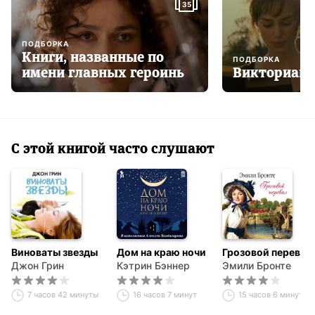
35
ПОДБОРКА
Книги, названные по
ПОДБОРКА
имени главных героинь
Викторианс
С этой книгой часто слушают
Виноваты звезды
Дом на краю ночи
Грозовой перевал
Джон Грин
Кэтрин Бэннер
Эмили Бронте
7 часов 42 минуты
16 часов 7 минут
15 часов 6 минут