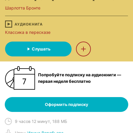
Шарлотта Бронте
АУДИОКНИГА
Классика в пересказе
Слушать
Попробуйте подписку на аудиокниги —
первая неделя бесплатно
Оформить подписку
9 часов 12 минут
,
188 МБ
Чтец
:
Ирина Воробьева