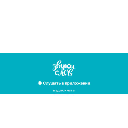
Слушать
в приложении
Лучшие
аудиокниги
на русском
языке