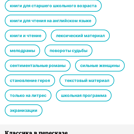
книги для старшего школьного возраста
книги для чтения на английском языке
книги и чтение
лексический материал
мелодрамы
повороты судьбы
сентиментальные романы
сильные женщины
становление героя
текстовый материал
только на литрес
школьная программа
экранизации
Классика в пересказе