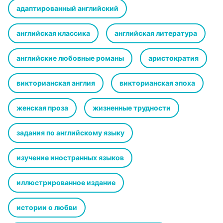
адаптированный английский
английская классика
английская литература
английские любовные романы
аристократия
викторианская англия
викторианская эпоха
женская проза
жизненные трудности
задания по английскому языку
изучение иностранных языков
иллюстрированное издание
истории о любви