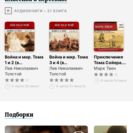
АУДИОКНИГИ
•
31
КНИГА
Война и мир. Тома
Война и мир. Тома
Приключения
1 и 2 (в
З и 4 (в
Тома Сойера.
сокращении)
Лев Николаевич
сокращении)
Лев Николаевич
Приключения
Марк Твен
Толстой
Толстой
Гекльберри
Финна
8 часов 54 минуты
9 часов 30 минут
9 часов 51 минута
Подборки