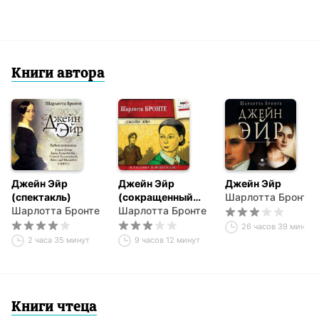
Книги автора
Джейн Эйр
Джейн Эйр
Джейн Эйр
(спектакль)
(сокращенный
Шарлотта Бронте
Шарлотта Бронте
пересказ)
Шарлотта Бронте
26 часов 39 минут
2 часа 35 минут
9 часов 12 минут
Книги чтеца