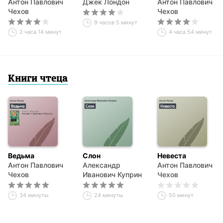
Антон Павлович
Джек Лондон
другие рассказы
Антон Павлович
Чехов
Чехов
9 часов 5 минут
2 часа 14 минут
4 часа 54 минуты
Книги чтеца
Ведьма
Слон
Невеста
Антон Павлович
Александр
Антон Павлович
Чехов
Иванович Куприн
Чехов
34 минуты
24 минуты
50 минут