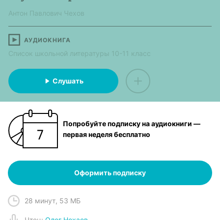
Антон Павлович Чехов
АУДИОКНИГА
Список школьной литературы 10-11 класс
Слушать
Попробуйте подписку на аудиокниги —
первая неделя бесплатно
Оформить подписку
28 минут
,
53 МБ
Чтец
:
Олег Нехаев