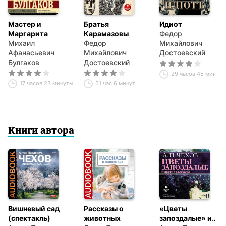
Мастер и
Братья
Идиот
Маргарита
Карамазовы
Федор
Михаил
Федор
Михайлович
Афанасьевич
Михайлович
Достоевский
Булгаков
Достоевский
29 часов 45 минут
17 часов 23 минуты
51 час 6 минут
Книги автора
Вишневый сад
Рассказы о
«Цветы
(спектакль)
животных
запоздалые» и