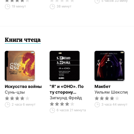
5 часов 33 минуты
19 минут
38 минут
Книги чтеца
Искусство войны
"Я" и «ОНО». По
Макбет
Сунь-цзы
ту сторону
Уильям Шекспир
принципа
Зигмунд Фрейд
наслаждения.
2 часа 6 минут
3 часа 44 минуты
6 часов 21 минута