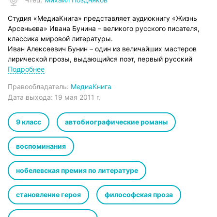
Студия «МедиаКнига» представляет аудиокнигу «Жизнь
Арсеньева» Ивана Бунина – великого русского писателя,
классика мировой литературы.
Иван Алексеевич Бунин – один из величайших мастеров
лирической прозы, выдающийся поэт, первый русский
лауреат Нобелевской премии по литературе (1933).
Подробнее
Кровавые события революции 1917 года и последовавшей
Правообладатель:
МедиаКнига
за ней гражданской войны заставили писателя
Дата выхода:
19 мая 2011 г.
эмигрировать во Францию. Основными темами
зарубежного периода творчества Бунина стали любовь и
воспоминания о Родине.
9 класс
автобиографические романы
Роман «Жизнь Арсеньева» во многом автобиографичен.
Юный герой романа Алексей Арсеньев – натура тонкая и
воспоминания
романтичная. Он мечтает стать писателем и находится в
состоянии постоянного творческого поиска. После встречи
нобелевская премия по литературе
с Ликой все течение его жизни подчиняется
безграничному, искреннему чувству – любви.
Слушаем, лайкаем, активно комментируем! )
становление героя
философская проза
© & ℗ ООО «МедиаКнига», 2024