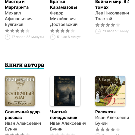
Мастер и
Братья
Война и мир. В 4-х
Маргарита
Карамазовы
томах
Михаил
Федор
Лев Николаевич
Афанасьевич
Михайлович
Толстой
Булгаков
Достоевский
73 часа 53 минуты
17 часов 23 минуты
51 час 6 минут
Книги автора
Солнечный удар.
Чистый
Рассказы
рассказ
понедельник
Иван Алексеевич
Иван Алексеевич
Иван Алексеевич
Бунин
Бунин
Бунин