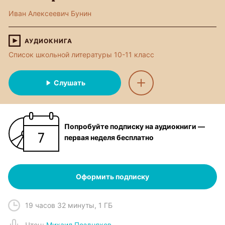
Иван Алексеевич Бунин
АУДИОКНИГА
Список школьной литературы 10-11 класс
Слушать
Попробуйте подписку на аудиокниги —
первая неделя бесплатно
Оформить подписку
19 часов 32 минуты
,
1 ГБ
Чтец
:
Михаил Поздняков