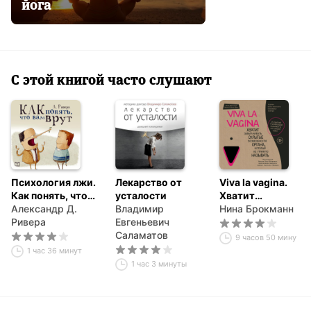
йога
С этой книгой часто слушают
Психология лжи.
Лекарство от
Viva la vagina.
Как понять, что
усталости
Хватит
вам врут
Александр Д.
Владимир
замалчивать
Нина Брокманн
Ривера
Евгеньевич
скрытые
Саламатов
возможности
9 часов 50 минут
органа, который
1 час 36 минут
не принято
1 час 3 минуты
называть