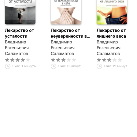
Лекарство от
Лекарство от
Лекарство от
усталости
неуверенности в
лишнего веса
Владимир
себе
Владимир
Владимир
Евгеньевич
Евгеньевич
Евгеньевич
Саламатов
Саламатов
Саламатов
1 час 3 минуты
1 час 11 минут
1 час 19 минут