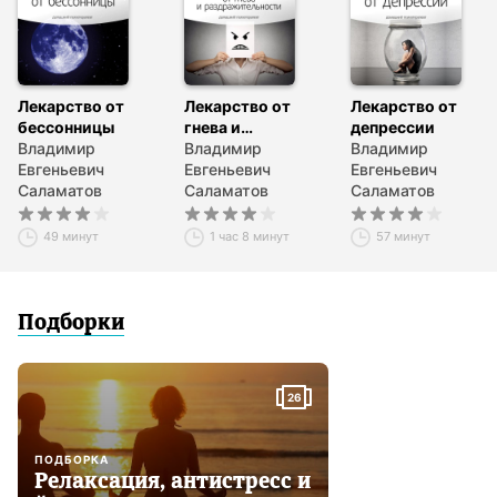
Лекарство от
Лекарство от
Лекарство от
бессонницы
гнева и
депрессии
Владимир
раздражительности
Владимир
Владимир
Евгеньевич
Евгеньевич
Евгеньевич
Саламатов
Саламатов
Саламатов
49 минут
1 час 8 минут
57 минут
Подборки
26
ПОДБОРКА
Релаксация, антистресс и