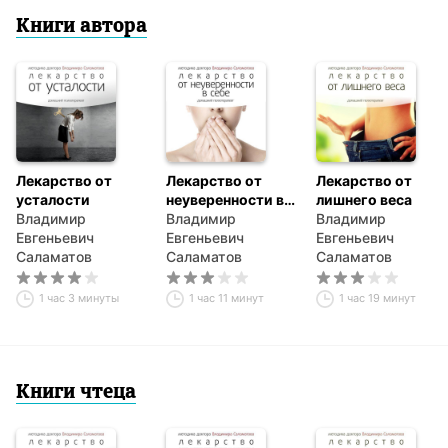
Книги автора
Лекарство от
Лекарство от
Лекарство от
усталости
неуверенности в
лишнего веса
Владимир
себе
Владимир
Владимир
Евгеньевич
Евгеньевич
Евгеньевич
Саламатов
Саламатов
Саламатов
1 час 3 минуты
1 час 11 минут
1 час 19 минут
Книги чтеца