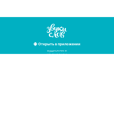
Открыть
в приложении
Лучшие
аудиокниги
на русском
языке
Условия использования
Политика конфиденциальности
Справочный центр
© 2019