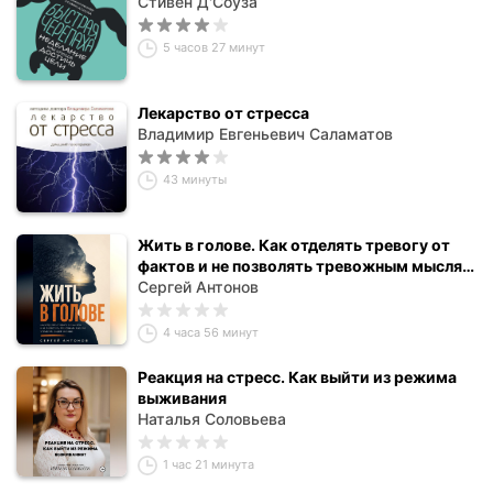
Стивен Д'Соуза
5 часов 27 минут
Лекарство от стресса
Владимир Евгеньевич Саламатов
43 минуты
Жить в голове. Как отделять тревогу от
фактов и не позволять тревожным мыслям
управлять вашей жизнью
Сергей Антонов
4 часа 56 минут
Реакция на стресс. Как выйти из режима
выживания
Наталья Соловьева
1 час 21 минута