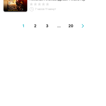
7 часов 11 минут
1
2
3
...
20