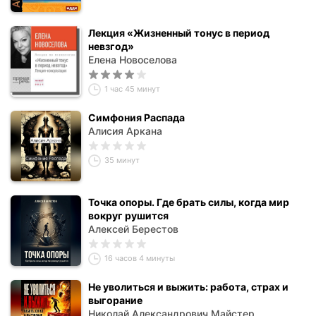
Лекция «Жизненный тонус в период
невзгод»
Елена Новоселова
1 час 45 минут
Симфония Распада
Алисия Аркана
35 минут
Точка опоры. Где брать силы, когда мир
вокруг рушится
Алексей Берестов
16 часов 4 минуты
Не уволиться и выжить: работа, страх и
выгорание
Николай Александрович Майстер