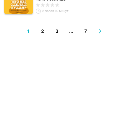
8 часов 10 минут
1
2
3
...
7