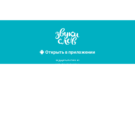
Открыть
в приложении
Лучшие
аудиокниги
на русском
языке
Условия использования
Политика конфиденциальности
Справочный центр
© 2019