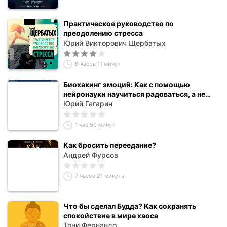
Практическое руководство по
преодолению стресса
Юрий Викторович Щербатых
8 часов 11 минут
Биохакинг эмоций: Как с помощью
нейронауки научиться радоваться, а не
переживать
Юрий Гагарин
1 час 50 минут
Как бросить переедание?
Андрей Фурсов
7 часов 21 минута
Что бы сделал Будда? Как сохранять
спокойствие в мире хаоса
Тони Фернандо