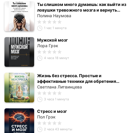
Ты слишком много думаешь: как выйти из
ловушки тревожного мозга и вернуть
контроль над жизнью
Полина Наумова
1 час 1 минута
Мужской мозг
Лора Грэк
4 часа 18 минут
Жизнь без стресса. Простые и
эффективные техники для обретения
внутреннего равновесия и спокойствия
Светлана Литвинцева
3 часа 1 минута
Стресс и мозг
Пол Грэк
2 часа 43 минуты