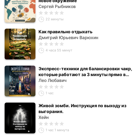
новое окружение
Сергей Рыбников
22 минуты
Как правильно отдыхать
Дмитрий Юрьевич Варюхин
4 часа 55 минут
Экспресс-техники для балансировки чакр,
которые работают за 3 минуты прямо в
офисе или пробке
Лео Любавич
1 час
Живой зомби. Инструкция по выходу из
выгорания.
Хейн
1 час 1 минута