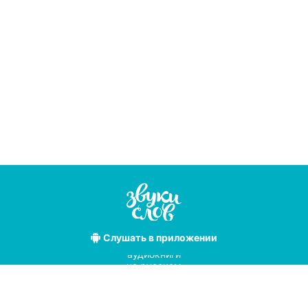
Слушать
в приложении
Лучшие
аудиокниги
на русском
языке