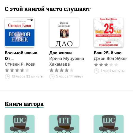
С этой книгой часто слушают
Восьмой навык.
Дао жизни
Ваш 25-й час
От
Ирина Муцуовна
Джон Вон Эйкен
эффективности к
Стивен Р. Кови
Хакамада
величию
1 час 4 минуты
13 часов 32 минуты
5 часов 14 минут
Книги автора