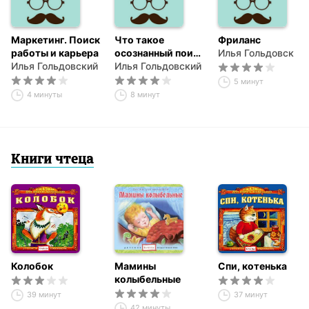
Маркетинг. Поиск
Что такое
Фриланс
работы и карьера
осознанный поиск
Илья Гольдовский
Илья Гольдовский
работы?
Илья Гольдовский
5 минут
4 минуты
8 минут
Книги чтеца
Колобок
Мамины
Спи, котенька
колыбельные
39 минут
37 минут
42 минуты