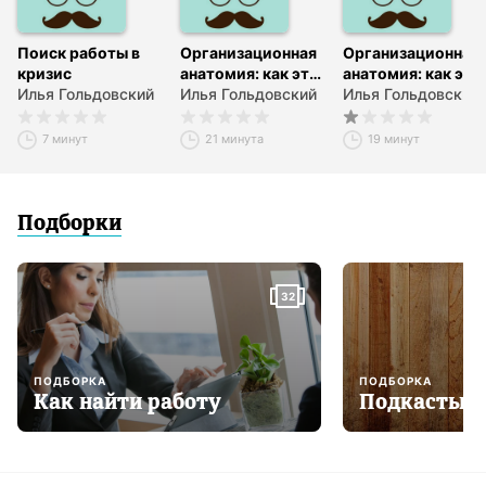
Поиск работы в
Организационная
Организационная
кризис
анатомия: как это
анатомия: как это
Илья Гольдовский
влияет на бизнес
Илья Гольдовский
влияет на бизнес
Илья Гольдовский
(ч.1)
(ч.2)
7 минут
21 минута
19 минут
Подборки
32
ПОДБОРКА
ПОДБОРКА
Как найти работу
Подкасты