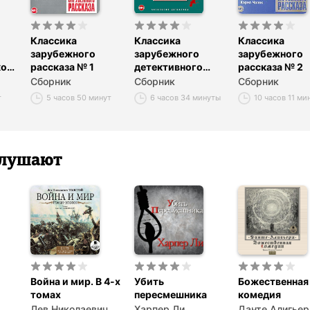
Классика
Классика
Классика
зарубежного
зарубежного
зарубежного
ого
рассказа № 1
детективного
рассказа № 2
рассказа № 1
Сборник
Сборник
Сборник
т
5 часов 50 минут
6 часов 34 минуты
10 часов 11 ми
 слушают
Война и мир. В 4-х
Убить
Божественная
томах
пересмешника
комедия
Лев Николаевич
Харпер Ли
Данте Алигьер