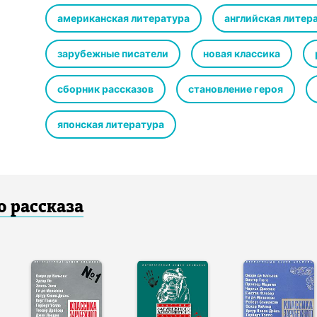
Альберт Мальц «Праздник» 2:06:00
А. Монджардини «Ученый палач» 0:44:00
американская литература
английская литер
Р. Шефаур «Расплата» 0:26:00
Лоренцо Станчина «Отданная» 0:09:00
зарубежные писатели
новая классика
© перевод Наталия Волжина
©&℗ ИП Воробьев В.А.
сборник рассказов
становление героя
©&℗ ИД СОЮЗ
японская литература
о рассказа