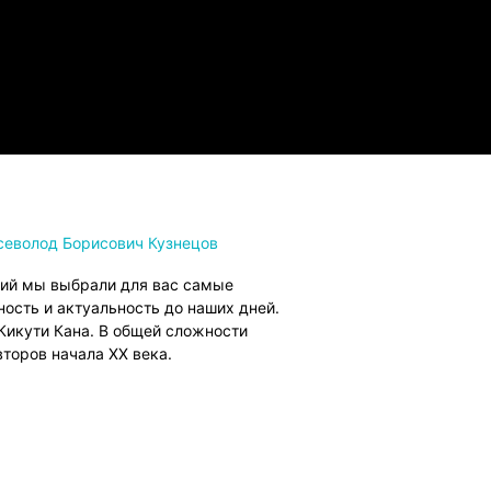
севолод Борисович Кузнецов
ий мы выбрали для вас самые
ость и актуальность до наших дней.
Кикути Кана. В общей сложности
торов начала XX века.
:27:00