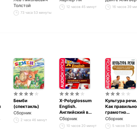
Толстой
12 часов 45 минут
16 часов 39 м
73 часа 53 минуты
Бемби
X-Polyglossum
Культура речи
и
(спектакль)
English.
Как правильно
Английский в
грамотно
Сборник
дороге. Курс для
говорить по-
Сборник
Сборник
т
2 часа 46 минут
начинающих
русски
10 часов 20 минут
5 часов 50 ми