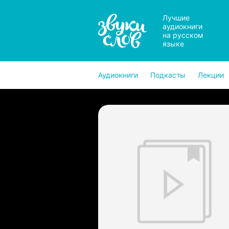
Лучшие
аудиокниги
на русском
языке
Аудиокниги
Подкасты
Лекции