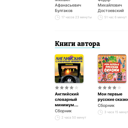
Афанасьевич
Михайлович
Булгаков
Достоевский
17 часов 23 минуты
51 час 6 минут
Книги автора
Английский
Мои первые
словарный
русские сказк
минимум.
Сборник
Тренажёр
Сборник
3 часа 15 мину
2 часа 50 минут