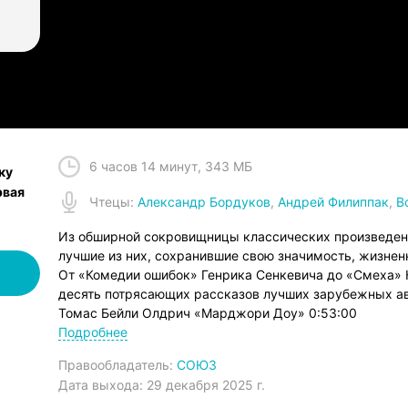
6 часов 14 минут
,
343 МБ
ку
рвая
Чтец
ы:
Александр Бордуков
,
Андрей Филиппак
,
В
Из обширной сокровищницы классических произведен
лучшие из них, сохранившие свою значимость, жизненн
От «Комедии ошибок» Генрика Сенкевича до «Смеха» 
десять потрясающих рассказов лучших зарубежных ав
Томас Бейли Олдрич «Марджори Доу» 0:53:00
Генрик Сенкевич «Комедия ошибок» 0:43:00
Подробнее
Гастон Леру «Лилипут» 0:09:00
Правообладатель:
СОЮЗ
Кикути Кан «Смех» 0:29:00
Дата выхода:
29 декабря 2025 г.
Кэтрин Портер «Как была брошена бабушка Везерол» 0