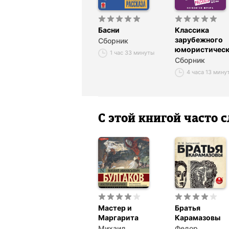
Басни
Классика
зарубежного
Сборник
юмористическ
1 час 33 минуты
рассказа
Сборник
4 часа 13 мину
С этой книгой часто
Мастер и
Братья
Маргарита
Карамазовы
Михаил
Федор