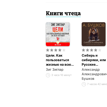
Книги чтеца
Цели. Как
Сибирь и
пользоваться
сибиряки, или
жизнью на всю
Русские
катушку
конкистадоры
Зиг Зиглар
Александр
Александрови
3 часа 16 минут
Бушков
7 часов 42 ми