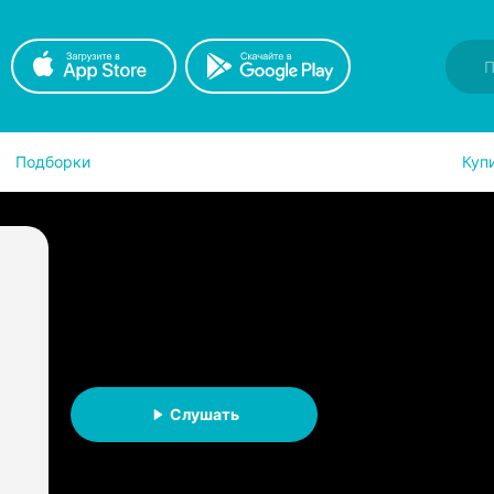
Подборки
Куп
Классика зарубежного
Сборник
Классика зарубежного рассказа
АУДИОКНИГА
Слушать
Слушать на iOS
Слушать на A