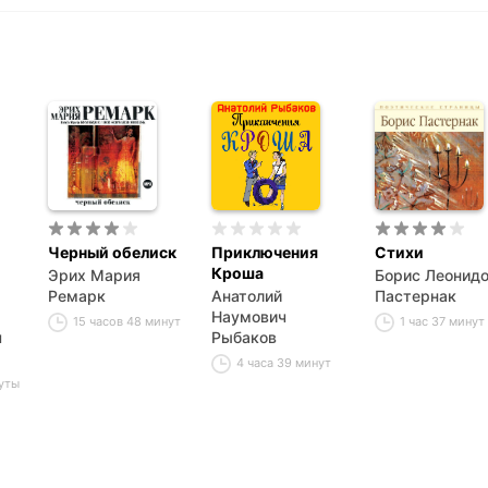
Черный обелиск
Приключения
Стихи
Кроша
Эрих Мария
Борис Леонид
Ремарк
Анатолий
Пастернак
Наумович
15 часов 48 минут
1 час 37 минут
ч
Рыбаков
4 часа 39 минут
нуты