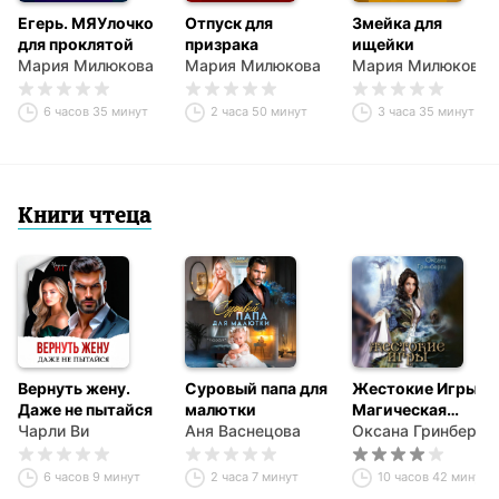
Егерь. МЯУлочко
Отпуск для
Змейка для
для проклятой
призрака
ищейки
Мария Милюкова
Мария Милюкова
Мария Милюкова
6 часов 35 минут
2 часа 50 минут
3 часа 35 минут
Книги чтеца
Вернуть жену.
Суровый папа для
Жестокие Игры.
Даже не пытайся
малютки
Магическая
Чарли Ви
Аня Васнецова
Академия
Оксана Гринберга
6 часов 9 минут
2 часа 7 минут
10 часов 42 минуты