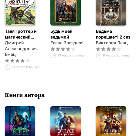
Таня Гроттер и
Будь моей
Ведьма
магический
ведьмой
порешает! 2 сезон
контрабас
Дмитрий
Елена Звездная
Виктория Ленц
Александрович
Емец
13 часов 5 минут
8 часов 25 минут
11 часов 6 минут
Книги автора