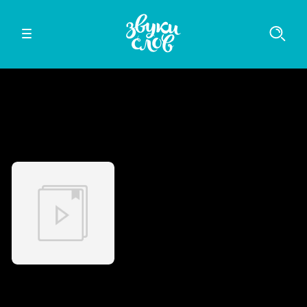
Слушайте в мобильном приложении
iOS
Android
Таверна «Две Совы». Колдовать и