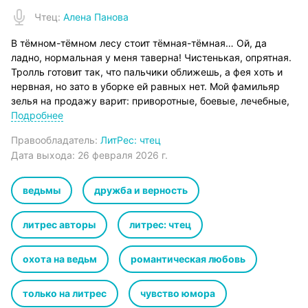
Чтец
:
Алена Панова
В тёмном-тёмном лесу стоит тёмная-тёмная… Ой, да
ладно, нормальная у меня таверна! Чистенькая, опрятная.
Тролль готовит так, что пальчики оближешь, а фея хоть и
нервная, но зато в уборке ей равных нет. Мой фамильяр
зелья на продажу варит: приворотные, боевые, лечебные,
любые, лишь бы за них платили. Умный он у меня. А я, как
Подробнее
ведьма-хозяйка за баром стою, постояльцев расселяю да
Правообладатель:
ЛитРес: чтец
сплетни собираю.И всё у нас было хорошо. Даже отлично.
Дата выхода:
26 февраля 2026 г.
А потом к нам заселился охотник на ведьм и …свёл меня с
ума.От автора: ценз 18+ из-за упоминания алкогольных
напитков, потому что гномы и таверна, сами понимаете))
ведьмы
дружба и верность
литрес авторы
литрес: чтец
охота на ведьм
романтическая любовь
только на литрес
чувство юмора