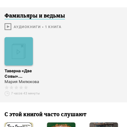
Фамильяры и ведьмы
АУДИОКНИГИ
•
1
КНИГА
Таверна «Две
Совы».
Колдовать и
Мария Милюкова
охотиться –
запрещается!
7 часов 43 минуты
С этой книгой часто слушают