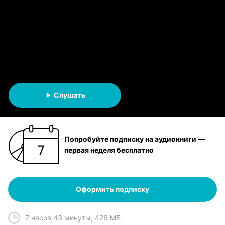
охотиться – запрещается!
Мария Милюкова
АУДИОКНИГА
Фамильяры и ведьмы
Слушать
Попробуйте подписку на аудиокниги —
первая неделя бесплатно
Оформить подписку
7 часов 43 минуты
,
426 МБ