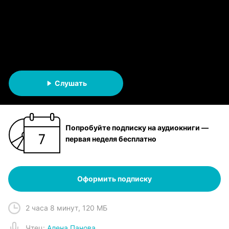
дракона
Татьяна Терновская
АУДИОКНИГА
Слушать
Попробуйте подписку на аудиокниги —
первая неделя бесплатно
Оформить подписку
2 часа 8 минут
,
120 МБ
Чтец
:
Алена Панова