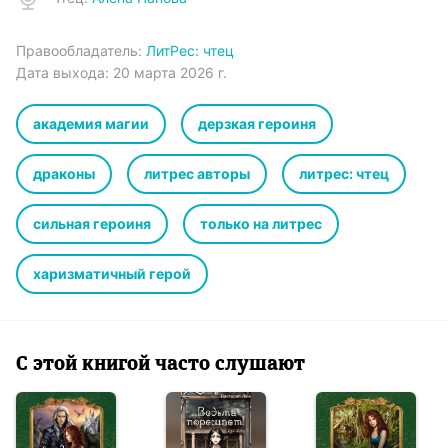
Правообладатель:
ЛитРес: чтец
Дата выхода:
20 марта 2026 г.
академия магии
дерзкая героиня
драконы
литрес авторы
литрес: чтец
сильная героиня
только на литрес
харизматичный герой
С этой книгой часто слушают