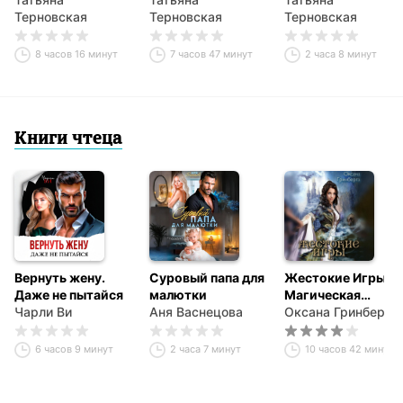
Терновская
Терновская
Терновская
8 часов 16 минут
7 часов 47 минут
2 часа 8 минут
Книги чтеца
Вернуть жену.
Суровый папа для
Жестокие Игры.
Даже не пытайся
малютки
Магическая
Чарли Ви
Аня Васнецова
Академия
Оксана Гринберга
6 часов 9 минут
2 часа 7 минут
10 часов 42 минуты