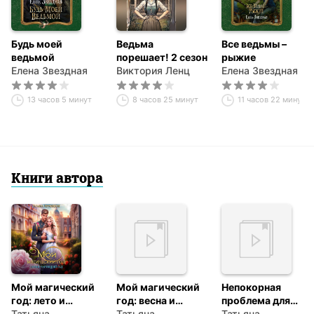
Будь моей
Ведьма
Все ведьмы –
ведьмой
порешает! 2 сезон
рыжие
Елена Звездная
Виктория Ленц
Елена Звездная
13 часов 5 минут
8 часов 25 минут
11 часов 22 минуты
Книги автора
Мой магический
Мой магический
Непокорная
год: лето и
год: весна и
проблема для
чарующий сад
Татьяна
поющий фарфор
Татьяна
золотого дракона
Татьяна