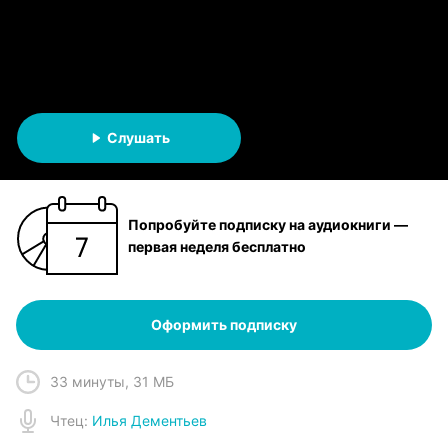
Андрей Торопов
АУДИОКНИГА
Слушать
Попробуйте подписку на аудиокниги —
первая неделя бесплатно
Оформить подписку
33 минуты
,
31 МБ
Чтец
:
Илья Дементьев