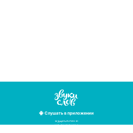
Слушать
в приложении
Лучшие
аудиокниги
на русском
языке