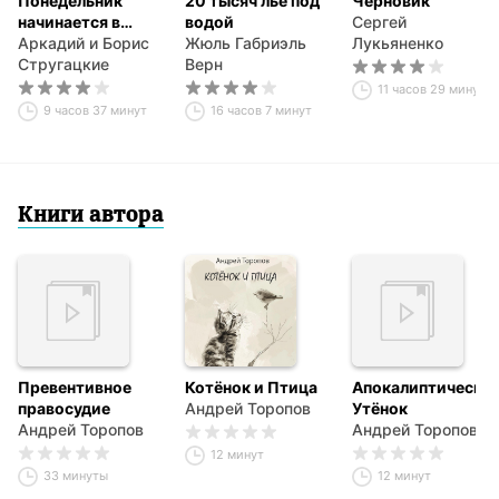
Понедельник
20 тысяч лье под
Черновик
начинается в
водой
Сергей
субботу
Аркадий и Борис
Жюль Габриэль
Лукьяненко
Стругацкие
Верн
11 часов 29 минут
9 часов 37 минут
16 часов 7 минут
Книги автора
Превентивное
Котёнок и Птица
Апокалиптически
правосудие
Андрей Торопов
Утёнок
Андрей Торопов
Андрей Торопов
12 минут
33 минуты
12 минут