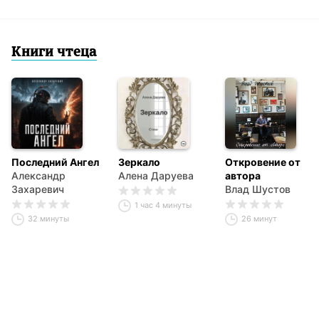
Книги чтеца
Последний Ангел
Зеркало
Откровение от
Александр
Алена Даруева
автора
Захаревич
Влад Шустов
1 час 4 минуты
32 минуты
26 минут