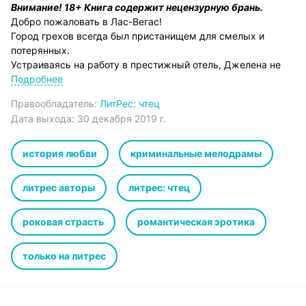
Внимание! 18+ Книга содержит нецензурную брань.
Добро пожаловать в Лас-Вегас!
Город грехов всегда был пристанищем для смелых и
потерянных.
Устраиваясь на работу в престижный отель, Джелена не
подозревала, что случайное знакомство с боссом казино,
Подробнее
Тайлером Куком, навсегда изменит её жизнь.
Правообладатель:
ЛитРес: чтец
Да ещё и в закрытом клубе «Опиум» – настоящем адском
Дата выхода:
30 декабря 2019 г.
логове, переполненным представителями криминального
мира.
Неужели Тайлер один из них?
история любви
криминальные мелодрамы
Водоворот страсти окунет их в агонию и боль, а Тайлеру
придется сделать выбор между любимой женщиной и
литрес авторы
литрес: чтец
личным возмездием…
роковая страсть
романтическая эротика
только на литрес