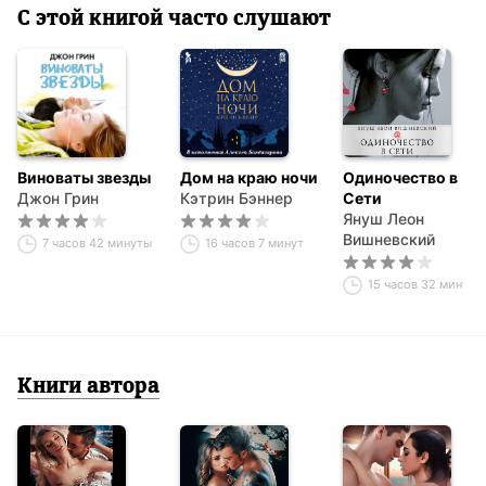
С этой книгой часто слушают
Виноваты звезды
Дом на краю ночи
Одиночество в
Джон Грин
Кэтрин Бэннер
Сети
Януш Леон
Вишневский
7 часов 42 минуты
16 часов 7 минут
15 часов 32 минуты
Книги автора