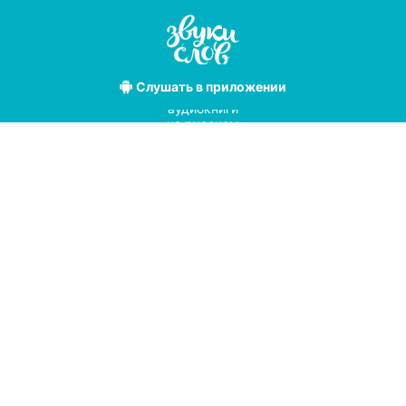
Слушать
в приложении
Лучшие
аудиокниги
на русском
языке
Условия использования
Политика конфиденциальности
Справочный центр
© 2019
Мы принимаем к оплате
с помощью
pay
online