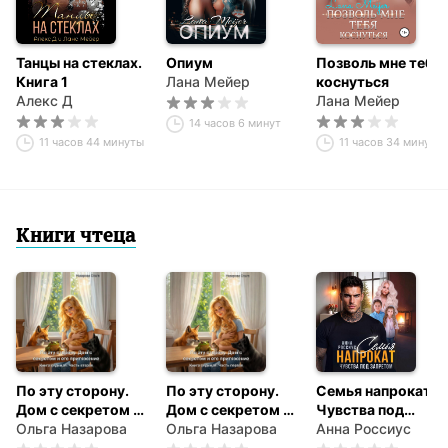
Танцы на стеклах.
Опиум
Позволь мне тебя
Книга 1
Лана Мейер
коснуться
Алекс Д
Лана Мейер
14 часов 6 минут
11 часов 44 минуты
11 часов 34 минуты
Книги чтеца
По эту сторону.
По эту сторону.
Семья напрокат.
Дом с секретом и
Дом с секретом и
Чувства под
его притяжение.
Ольга Назарова
его притяжение.
Ольга Назарова
запретом
Анна Россиус
Часть вторая
Часть первая