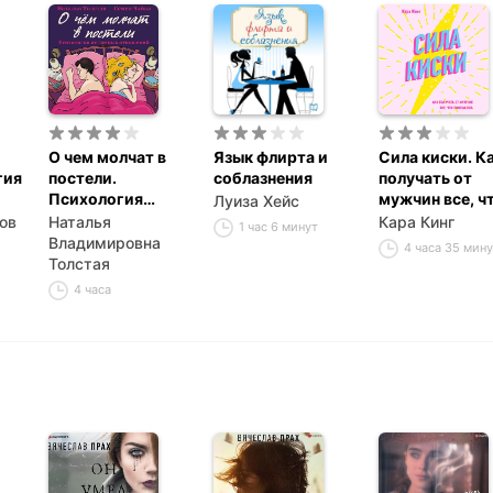
О чем молчат в
Язык флирта и
Сила киски. К
гия
постели.
соблазнения
получать от
Психология
мужчин все, ч
Луиза Хейс
интимных
пожелаешь
ов
Наталья
Кара Кинг
1 час 6 минут
отношений
Владимировна
4 часа 35 мин
Толстая
4 часа