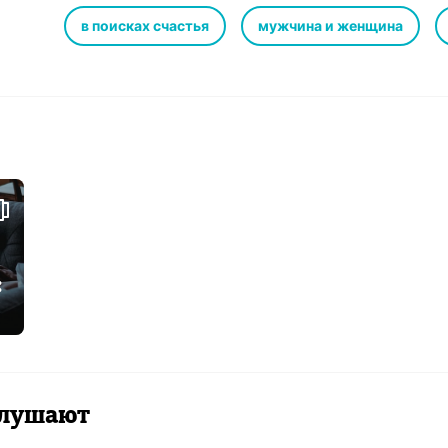
абсолютное понимание. Это уникальное виденье мужс
прелестей и всех ее изъянов.
в поисках счастья
мужчина и женщина
Новое творение Вячеслава Праха можно смело считат
этой осени…
© В. Прах, 2018
© ООО «Издательство АСТ», 2018
© & ℗ ООО «Аудиокнига», 2018
Продюсер аудиозаписи: Татьяна Плюта
:
 слушают