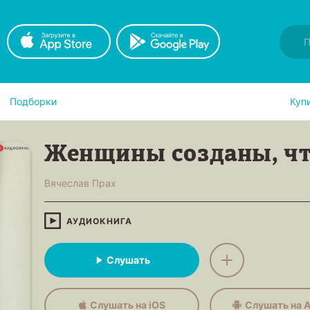
Подборки
Куп
Женщины созданы, ч
Вячеслав Прах
АУДИОКНИГА
Слушать
Слушать на iOS
Слушать на A