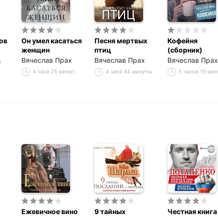
ов
Он умел касаться
Песня мертвых
Кофейня
женщин
птиц
(сборник)
Вячеслав Прах
Вячеслав Прах
Вячеслав Прах
т
4 часа 25 минут
4 часа 44 минуты
5 часов 19 мин
Ежевичное вино
9 тайных
Честная книга