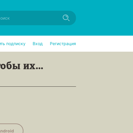
ить подписку
Вход
Регистрация
тобы их…
ndroid