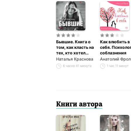
Бывшие. Книга о
Как влюбить в
том, как класть на
себя. Психоло
тех, кто хотел
соблазнения
класть на тебя
Наталья Краснова
Анатолий Фрол
6 часов 41 минута
1 час 11 минут
Книги автора