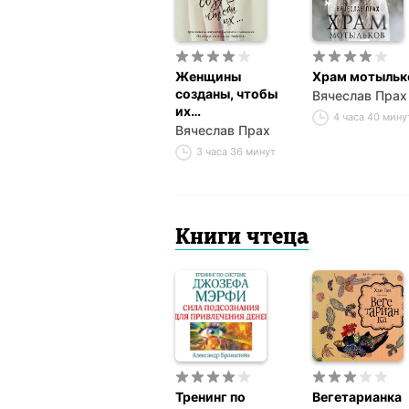
Женщины
Храм мотыльк
созданы, чтобы
Вячеслав Прах
их…
4 часа 40 мину
Вячеслав Прах
3 часа 36 минут
Книги чтеца
Тренинг по
Вегетарианка