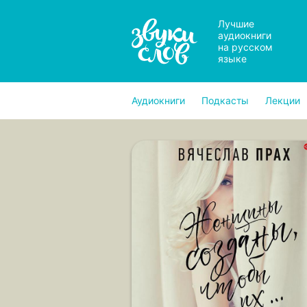
Лучшие
аудиокниги
на русском
языке
Аудиокниги
Подкасты
Лекции