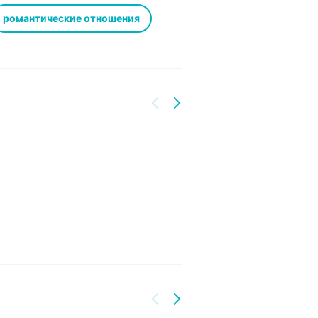
кими глазами всех женских
романтические отношения
ь самой долгожданной новинкой