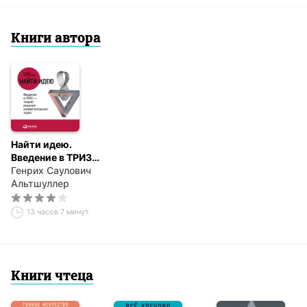
Книги автора
Найти идею.
Введение в ТРИЗ –
теорию решения
Генрих Саулович
изобретательских
Альтшуллер
задач
13 часов 7 минут
Книги чтеца