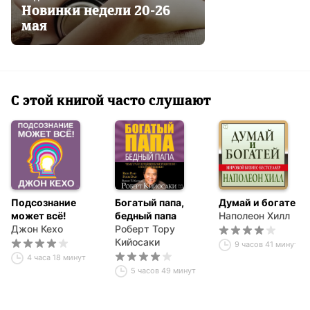
Новинки недели 20-26
мая
С этой книгой часто слушают
Подсознание
Богатый папа,
Думай и богатей
может всё!
бедный папа
Наполеон Хилл
Джон Кехо
Роберт Тору
Кийосаки
9 часов 41 минута
4 часа 18 минут
5 часов 49 минут