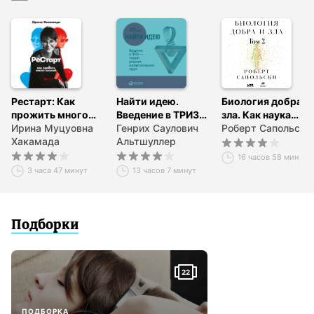
Рестарт: Как
Найти идею.
Биология добра и
прожить много
Введение в ТРИЗ –
зла. Как наука
жизней
Ирина Муцуовна
теорию решения
Генрих Саулович
объясняет наши
Роберт Сапольски
Хакамада
изобретательских
Альтшуллер
поступки. Часть 2
задач
16 часов 58 минут
3 часа 47 минут
13 часов 7 минут
Подборки
22
ПОДБОРКА