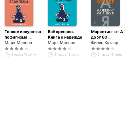
Тонкое искусство
Всё хреново.
Маркетинг от А
пофигизма.
Книга о надежде
до Я: 80
Парадоксальный
Марк Мэнсон
Марк Мэнсон
концепций,
Филип Котлер
способ жить
которые должен
счастливо
знать каждый
5 часов 16 минут
8 часов 12 минут
6 часов 10 минут
менеджер