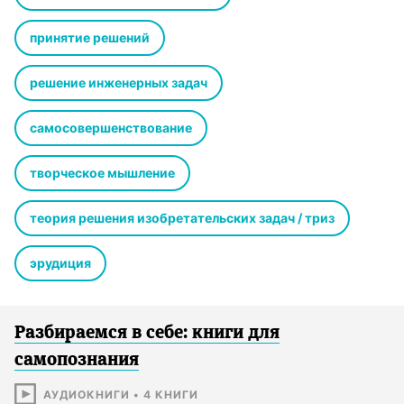
принятие решений
решение инженерных задач
самосовершенствование
творческое мышление
теория решения изобретательских задач / триз
эрудиция
Разбираемся в себе: книги для
самопознания
АУДИОКНИГИ
•
4
КНИГИ