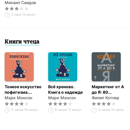
жизнь. Техники
Михаил Саидов
экспоненциального
коучинга
3 часа 13 минут
Книги чтеца
Тонкое искусство
Всё хреново.
Маркетинг от А
пофигизма.
Книга о надежде
до Я: 80
Парадоксальный
Марк Мэнсон
Марк Мэнсон
концепций,
Филип Котлер
способ жить
которые должен
счастливо
знать каждый
5 часов 16 минут
8 часов 12 минут
6 часов 10 минут
менеджер