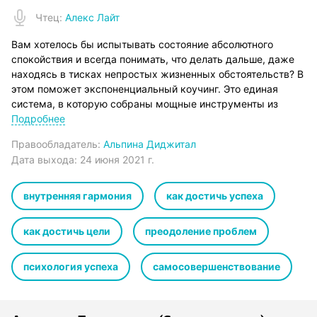
Чтец
:
Алекс Лайт
Вам хотелось бы испытывать состояние абсолютного
спокойствия и всегда понимать, что делать дальше, даже
находясь в тисках непростых жизненных обстоятельств? В
этом поможет экспоненциальный коучинг. Это единая
система, в которую собраны мощные инструменты из
самых разных областей: от психологии до физики, от
Подробнее
бизнеса до философии. Основатель Академии
Правообладатель:
Альпина Диджитал
экспоненциального коучинга Михаил Саидов дает
Дата выхода:
24 июня 2021 г.
возможность читателю «подслушать» его десять
трансформирующих разговоров с клиентами и коллегами и
таким образом обучает фундаментальным принципам,
внутренняя гармония
как достичь успеха
благодаря которым вы сможете легко достичь желаемого
– денег, любви, известности, счастья. Независимо от того,
как достичь цели
преодоление проблем
хотите ли вы просто почувствовать себя лучше и начать
жить более яркой и радостной жизнью или ваша цель –
психология успеха
самосовершенствование
помочь вашим клиентам, «Разговоры, которые меняют
жизнь» станет вашим полезным справочником на
ближайшие месяцы.