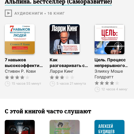
Альпина. Бестселлер (Саморазвитие)
АУДИОКНИГИ
•
16
КНИГ
7 навыков
Как
Цель. Процесс
высокоэффективных
разговаривать с
непрерывного
людей. Мощные
Стивен Р. Кови
кем угодно, когда
Ларри Кинг
совершенствован
Элияху Моше
инструменты
угодно и где
Голдратт
развития
угодно
15 часов 55 минут
5 часов 21 минута
личности
12 часов 4 минуты
С этой книгой часто слушают