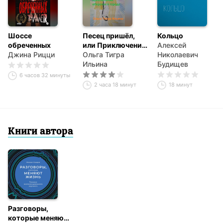
Шоссе
Песец пришёл,
Кольцо
обреченных
или Приключения
Алексей
Джина Рицци
оборотня в
Ольга Тигра
Николаевич
городе
Ильина
Будищев
6 часов 32 минуты
2 часа 18 минут
18 минут
Книги автора
Разговоры,
которые меняют