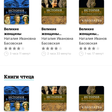
Великие
Великие
Великие
женщины
женщины
женщины
Наталия Ивановна
древнего Египта
Наталия Ивановна
древнего Египта.
Наталия Ивановна
Басовская
Басовская
Царица
Басовская
Клеопатра
3 часа 11 минут
2 часа 33 минуты
1 час 17 минут
Книги чтеца