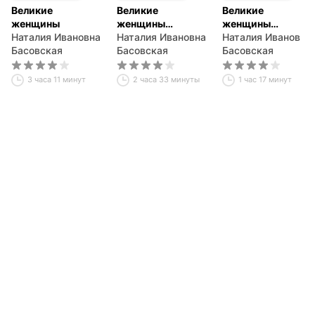
Великие
Великие
Великие
женщины
женщины
женщины
Наталия Ивановна
древнего Египта
Наталия Ивановна
древнего Египта.
Наталия Ивановна
Басовская
Басовская
Царица
Басовская
Клеопатра
3 часа 11 минут
2 часа 33 минуты
1 час 17 минут