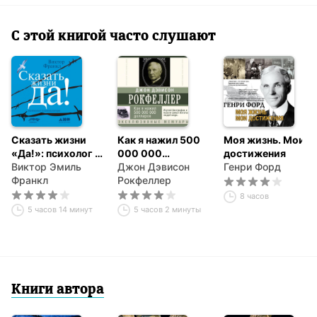
С этой книгой часто слушают
Сказать жизни
Как я нажил 500
Моя жизнь. Мои
«Да!»: психолог в
000 000
достижения
концлагере
Виктор Эмиль
долларов.
Джон Дэвисон
Генри Форд
Франкл
Мемуары
Рокфеллер
миллиардера
8 часов
5 часов 14 минут
5 часов 2 минуты
Книги автора