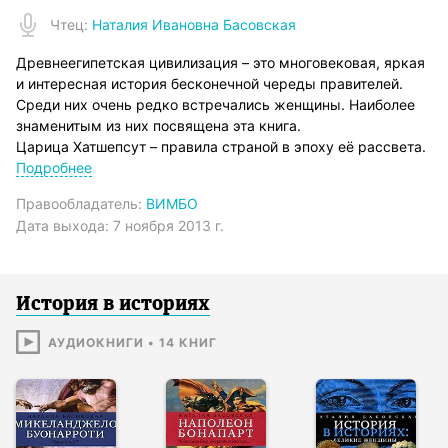
Чтец
:
Наталия Ивановна Басовская
Древнеегипетская цивилизация – это многовековая, яркая
и интересная история бесконечной череды правителей.
Среди них очень редко встречались женщины. Наиболее
знаменитым из них посвящена эта книга.
Царица Хатшепсут – правила страной в эпоху её рассвета.
В отличие от правителей-мужчин, она не вела
Подробнее
завоевательных войн.
Правообладатель:
ВИМБО
Наталия Ивановна Басовская ­– доктор исторических наук,
Дата выхода:
7 ноября 2013 г.
профессор, историк-медиевист.
В последние годы Наталия Ивановна уделяет большое
внимание просвещению в области исторического знания:
она ведет программу «Все так!» на радиостанции «Эхо
История в историях
Москвы» и читает лекции в проекте «Академия» на
телеканале Культура.
АУДИОКНИГИ
•
14
КНИГ