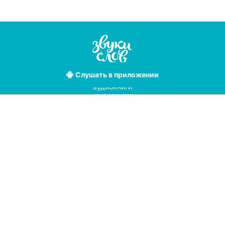
Слушать
в приложении
Лучшие
аудиокниги
на русском
языке
Условия использования
Политика конфиденциальности
Справочный центр
© 2019
Мы принимаем к оплате