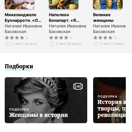
Микеланджело
Наполеон
Великие
Буонарроти. «Он
Бонапарт. «Я
женщины
мог всё!»
Наталия Ивановна
должен был
Наталия Ивановна
Наталия Ивановна
Басовская
умереть в
Басовская
Басовская
Москве…»
2 часа 1 минута
2 часа 56 минут
3 часа 11 минут
Подборки
26
ПОДБОРКА
История в и
творцы, пр
ПОДБОРКА
Женщины в истории
революцио