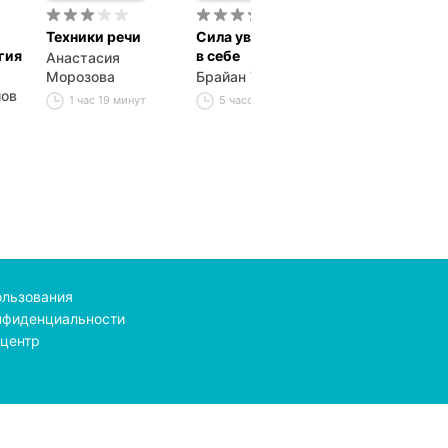
Техники речи
Сила уверенности
Дональд Трам
гия
в себе
Секреты успе
Анастасия
Морозова
Брайан Трейси
Дональд Джо
лов
Трамп
1 час 19 минут
5 часов 12 минут
32 минуты
ользования
нфиденциальности
центр
line