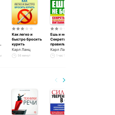
Как легко и
Ешь и не болей.
быстро бросить
Секреты
курить
правильного
питания
Карл Ланц
Карл Ланц
ты
56 минут
1 час 12 минут