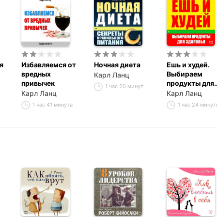
я
Избавляемся от
Ночная диета
Ешь и худей.
вредных
Выбираем
Карл Ланц
привычек
продукты для
1 час 20 минут
здоровья
Карл Ланц
Карл Ланц
1 час 41 минута
1 час 24 мину