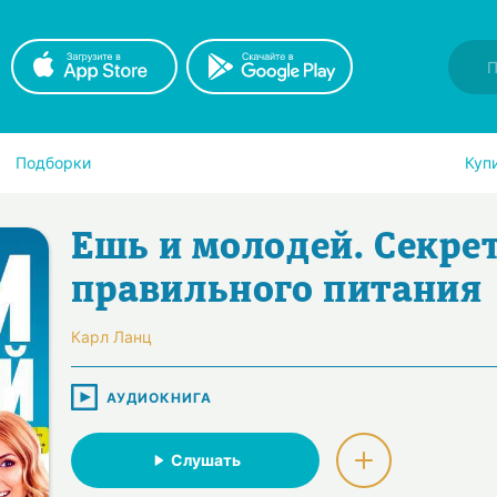
Подборки
Куп
Ешь и молодей. Секре
правильного питания
Карл Ланц
АУДИОКНИГА
Слушать