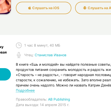
Слушать на iOS
Слушать на A
1 час 8 минут
,
40 МБ
ку
рвая
Чтец
:
Станислав Иванов
В книге «Ешь и молодей» вы найдете полезные совет
продуктов питания сохранить молодость и радость жи
«Старость – не радость», – говорит народная пословица
старости, к сожалению, не избежать. Зато вполне реал
причем очень надолго. Можно ли назвать Катрин Ден
ли, а ведь им уже далеко за шестьдесят пять. Другая 
Подробнее
то, что мы едим». Так значит, если есть молодильные 
Правообладатель:
AB Publishing
Сказки сказками, но и простым людям доступны эффе
Дата выхода:
14 апреля 2015 г.
вечной молодости и красоты. И, быть может, они прям