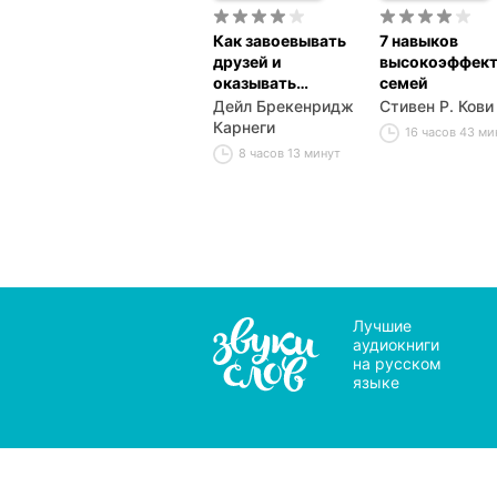
Как завоевывать
7 навыков
друзей и
высокоэффек
оказывать
семей
влияние на людей
Дейл Брекенридж
Стивен Р. Кови
Карнеги
16 часов 43 м
8 часов 13 минут
Лучшие
аудиокниги
на русском
языке
Мы 