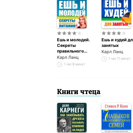
Ешь и молодей.
Ешь и худей дл
Секреты
занятых
правильного
Карл Ланц
питания
Карл Ланц
1 час 11 минут
1 час 8 минут
Книги чтеца