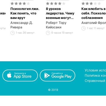
Психология лжи.
8 уроков
Как влюбить в
тивных
Как понять, что
лидерства. Чему
себя. Психоло
вам врут
военные могут
соблазнения
научить бизнес-
Александр Д.
Роберт Тору
Анатолий Фро
лидеров
Ривера
Кийосаки
инуты
1 час 11 минут
1 час 36 минут
6 часов 19 минут
Условия исп
Политика ко
Справочный 
© 2019
принимаем к оплате
с помощью
pay
on