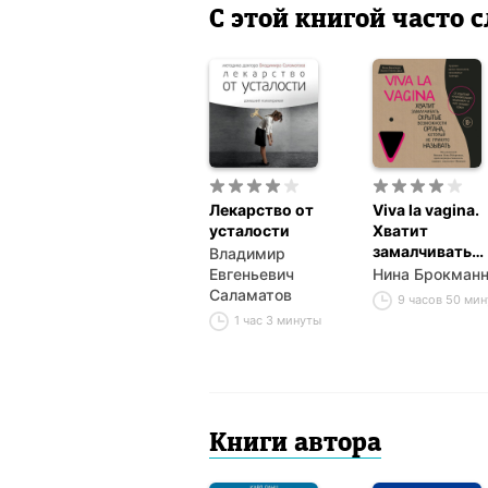
С этой книгой часто
Лекарство от
Viva la vagina.
усталости
Хватит
замалчивать
Владимир
скрытые
Евгеньевич
Нина Брокман
возможности
Саламатов
9 часов 50 мин
органа, котор
1 час 3 минуты
не принято
называть
Книги автора