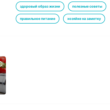
холодильника…
Глава 1. Продукты молодости
здоровый образ жизни
полезные советы
Глава 2. Много будешь есть – скоро состаришься
Глава 3. В здоровом теле – здоровый дух!
правильное питание
хозяйке на заметку
Глава 4. Похитители молодости
Глава 5. Народные рецепты
Глава 6. Действуем изнутри
Глава 7. Ешь и люби
Глава 8. Вечная молодость