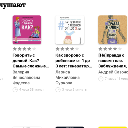
 слушают
Говорить с
Как здорово с
[Не]правда о
дочкой. Как?
ребенком от 1 до
нашем теле.
Самые сложные
3 лет: генератор
Заблуждения, 
вопросы. Самые
полезных советов
которые мы
н
Валерия
Лариса
Андрей Сазон
важные ответы
верим
Вячеславовна
Михайловна
ут
7 часов 11 мин
ый
Фадеева
Суркова
4 часа 38 минут
3 часа 2 минуты