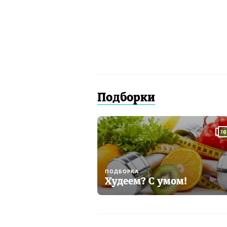
Подборки
16
ПОДБОРКА
Худеем? С умом!