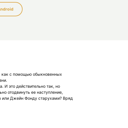
ndroid
ы, как с помощью обыкновенных
зни.
. И это действительно так, но
ьно отодвинуть ее наступление,
ёв или Джейн Фонду старухами? Вряд
мудрая поговорка гласит: «Мы – это
яблоки, и старость не страшна!
ктивные средства для сохранения
о сейчас лежат на полке вашего