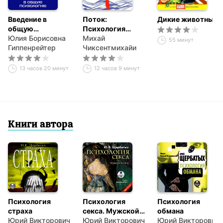
Часть 2 – от «О» до «Я»
Введение в
Поток:
Дикие животные
общую
Психология
психологию
Юлия Борисовна
оптимального
Михай
55 минут
Гиппенрейтер
переживания
Чиксентмихайи
13 часов 20 минут
12 часов 9 минут
Книги автора
Психология
Психология
Психология
страха
секса. Мужской
обмана
Юрий Викторович
взгляд
Юрий Викторович
Юрий Викторович