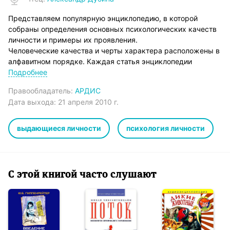
Представляем популярную энциклопедию, в которой
собраны определения основных психологических качеств
личности и примеры их проявления.
Человеческие качества и черты характера расположены в
алфавитном порядке. Каждая статья энциклопедии
включает в себя определение понятия и психологический
Подробнее
комментарий, который иллюстрируется примером из
Правообладатель:
АРДИС
жизни знаменитых исторических личностей и выдающихся
Дата выхода:
21 апреля 2010 г.
современников.
Эти примеры – «маленькие подробности из жизни больших
людей» – любопытные и познавательные истории, из
выдающиеся личности
психология личности
которых складываются психологические портреты.
Вы узнаете не только о «В»ластности Цезаря, «М»удрости
Соломона и «В»олюнтаризме Хрущева, но и о
«З»астенчивости Горького, «Н»ерешительности Бальзака,
С этой книгой часто слушают
«К»апризности Шаляпина, «И»нфантилизме Тургенева,
«К»окетстве Л. Н. Толстого…
Энциклопедия выпускается в 2 частях:
Часть 1 – от «А» до «Н»