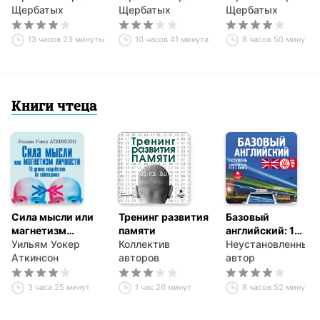
Щербатых
Щербатых
Щербатых
13 часов 23 минуты
10 часов 41 минута
8 часов 50 минут
Книги чтеца
Сила мысли или
Тренинг развития
Базовый
магнетизм
памяти
английский: 1
личности
Уильям Уокер
Коллектив
ступень.
Неустановленный
Аткинсон
авторов
Самоучитель
автор
3 часа 25 минут
1 час 26 минут
8 часов 52 минуты