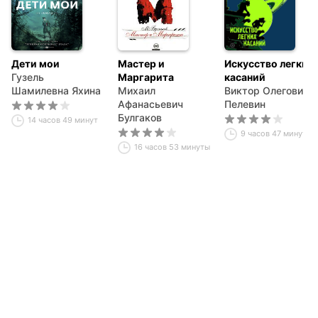
Дети мои
Мастер и
Искусство легких
Гузель
Маргарита
касаний
Шамилевна Яхина
Михаил
Виктор Олегович
Афанасьевич
Пелевин
Булгаков
14 часов 49 минут
9 часов 47 минут
16 часов 53 минуты