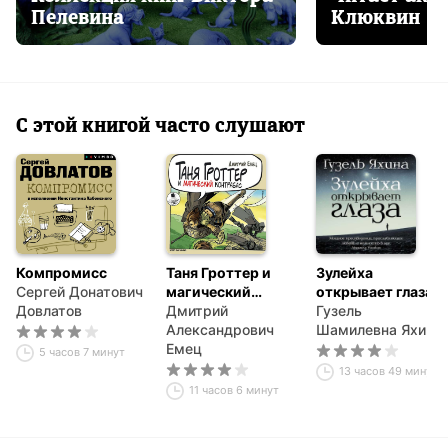
Пелевина
Клюквин
С этой книгой часто слушают
Компромисс
Таня Гроттер и
Зулейха
Сергей Донатович
магический
открывает глаза
Довлатов
контрабас
Дмитрий
Гузель
Александрович
Шамилевна Яхина
Емец
5 часов 7 минут
13 часов 49 минут
11 часов 6 минут