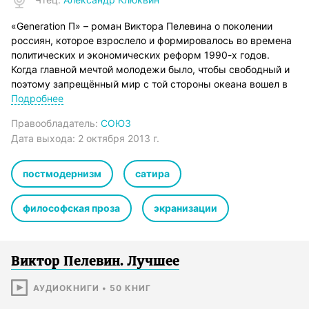
«Generation П» – роман Виктора Пелевина о поколении
россиян, которое взрослело и формировалось во времена
политических и экономических реформ 1990-х годов.
Когда главной мечтой молодежи было, чтобы свободный и
поэтому запрещённый мир с той стороны океана вошел в
их жизнь. Через 10 лет мечта сбылась. Ее визитной
Подробнее
карточкой стал рекламный клип, в котором обезьяна пила
Правообладатель:
СОЮЗ
пепси-колу и уезжала на шикарном джипе в обнимку с
Дата выхода:
2 октября 2013 г.
девицами в бикини.
Вавилен Татарский, выпускник Литературного института,
случайно попадает в мир рекламы и открывает у себя
постмодернизм
сатира
талант – сочинять рекламные слоганы. Таким образом, он
становится сначала копирайтером, затем «криэйтором».
философская проза
экранизации
Задачей Вавилена становится адаптация рекламы
зарубежных товаров к отечественной ментальности…
Фонограмма содержит нецензурную брань.
© В. Пелевин
Виктор Пелевин. Лучшее
©&℗ ИП Воробьев В.А.
©&℗ ИД СОЮЗ
АУДИОКНИГИ
•
50
КНИГ
Продюсер издания: Владимир Воробьёв