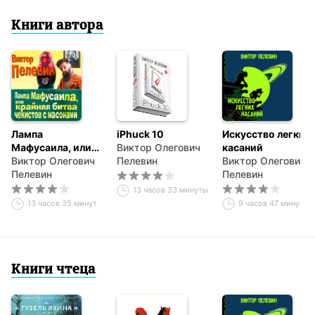
Книги автора
Лампа
iPhuck 10
Искусство легких
Мафусаила, или
Виктор Олегович
касаний
Крайняя битва
Виктор Олегович
Пелевин
Виктор Олегович
чекистов с
Пелевин
Пелевин
масонами
13 часов 33 минуты
13 часов 35 минут
9 часов 47 минут
Книги чтеца