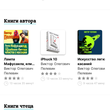
Книги автора
Лампа
iPhuck 10
Искусство легких
Мафусаила, или
Виктор Олегович
касаний
Крайняя битва
Виктор Олегович
Пелевин
Виктор Олегович
чекистов с
Пелевин
Пелевин
масонами
13 часов 33 минуты
13 часов 35 минут
9 часов 47 минут
Книги чтеца