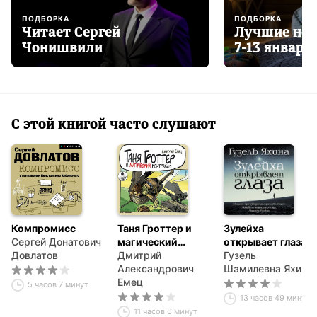
ПОДБОРКА
ПОДБОРКА
Читает Сергей
Лучшие нов
Чонишвили
7-13 января
С этой книгой часто слушают
Компромисс
Таня Гроттер и
Зулейха
Сергей Донатович
магический
открывает глаза
Довлатов
контрабас
Дмитрий
Гузель
Александрович
Шамилевна Яхина
Емец
5 часов 7 минут
13 часов 49 минут
11 часов 6 минут