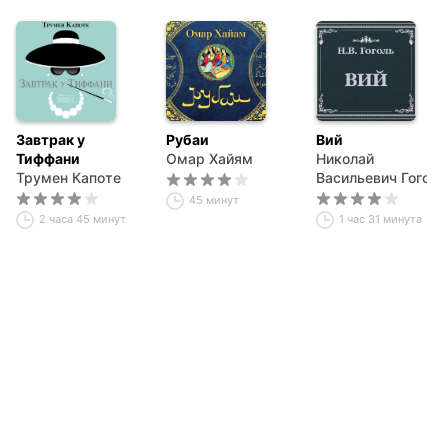
Завтрак у
Рубаи
Вий
Тиффани
Омар Хайям
Николай
Трумен Капоте
Васильевич Гоголь
45 минут
2 часа 45 минут
1 час 31 минута