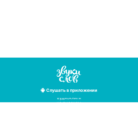
Слушать
в приложении
Лучшие
аудиокниги
на русском
языке