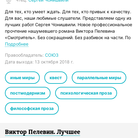
Для тех, кто умеет ждать. Для тех, кто привык к качеству.
Для вас, наши любимые слушатели. Представляем одну из
лучших работ Сергея Чонишвили. Новое профессиональное
прочтение нашумевшего романа Виктора Пелевина
«Смотритель». Без сокращений. Без разбивок на части. По
специальной цене. Слушайте и наслаждайтесь!
Подробнее
Действие книги разворачивается в новом мире, созданном
Правообладатель:
СОЮЗ
гением Франца-Антона Месмера. Этот мир получил
Дата выхода:
13 октября 2018 г.
название Идиллиум, а его первым Смотрителем стал
русский император Павел I, который не был убит
заговорщиками во время переворота в Санкт-Петербурге,
иные миры
квест
параллельные миры
а целым и невредимым переселился в новый мир.
Идиллиум существует уже с конца восемнадцатого века,
постмодернизм
психологическая проза
полностью автономно и независимо от нашего мира.
Охранять Идиллиум – поручено Смотрителям, каждый из
философская проза
которых должен разгадать не только тайну нового мира, но
и понять, кто же есть он сам…
Продюсер издания: Владимир Воробьёв
© В. Пелевин
Виктор Пелевин. Лучшее
©&℗ ИП Воробьев