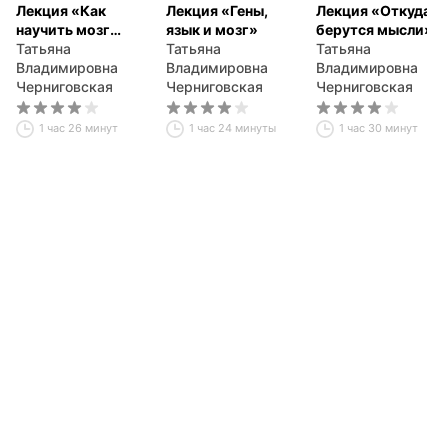
Лекция «Как
Лекция «Гены,
Лекция «Откуда
научить мозг
язык и мозг»
берутся мысли»
учиться»
Татьяна
Татьяна
Татьяна
Владимировна
Владимировна
Владимировна
Черниговская
Черниговская
Черниговская
1 час 26 минут
1 час 24 минуты
1 час 30 минут