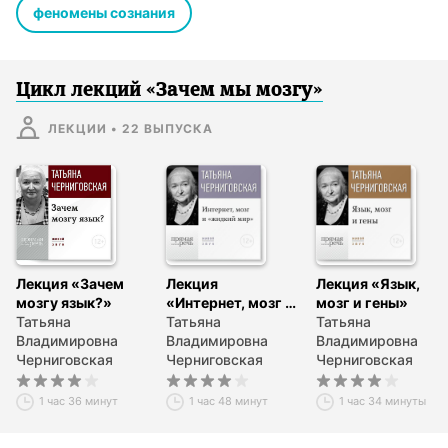
феномены сознания
Цикл лекций «Зачем мы мозгу»
ЛЕКЦИИ
•
22
ВЫПУСКА
Лекция «Зачем
Лекция
Лекция «Язык,
мозгу язык?»
«Интернет, мозг и
мозг и гены»
Татьяна
„жидкий мир“»
Татьяна
Татьяна
Владимировна
Владимировна
Владимировна
Черниговская
Черниговская
Черниговская
1 час 36 минут
1 час 48 минут
1 час 34 минуты